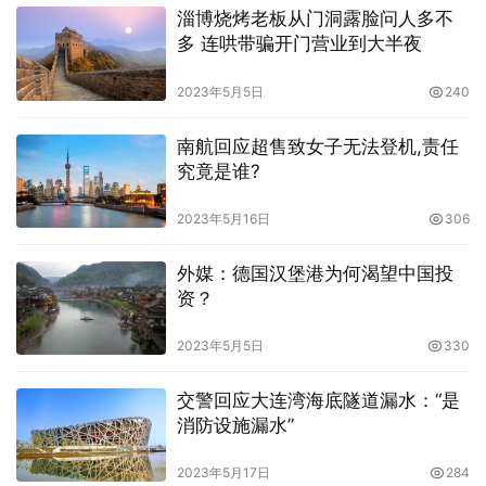
淄博烧烤老板从门洞露脸问人多不
多 连哄带骗开门营业到大半夜
2023年5月5日
240
南航回应超售致女子无法登机,责任
究竟是谁?
2023年5月16日
306
外媒：德国汉堡港为何渴望中国投
资？
2023年5月5日
330
交警回应大连湾海底隧道漏水：“是
消防设施漏水”
2023年5月17日
284