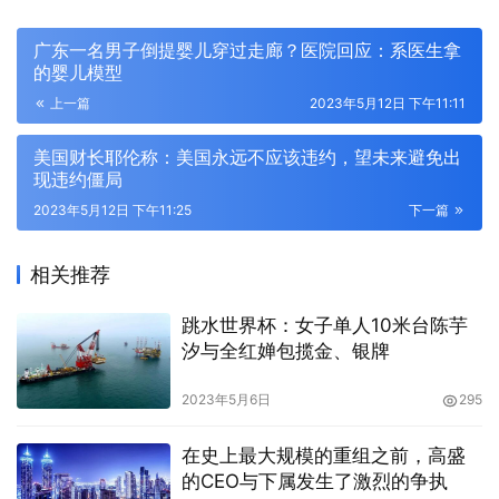
广东一名男子倒提婴儿穿过走廊？医院回应：系医生拿
的婴儿模型
上一篇
2023年5月12日 下午11:11
美国财长耶伦称：美国永远不应该违约，望未来避免出
现违约僵局
2023年5月12日 下午11:25
下一篇
相关推荐
跳水世界杯：女子单人10米台陈芋
汐与全红婵包揽金、银牌
2023年5月6日
295
在史上最大规模的重组之前，高盛
的CEO与下属发生了激烈的争执