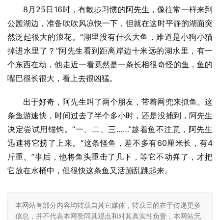
8月25日16时，有散步习惯的阿先生，像往常一样来到
公园湖边，准备吹吹风凉快一下，但就在这时平静的湖面突
然泛起很大的浪花。“湖里没有什么大鱼，难道是小狗小猫
掉进水里了？”阿先生看到距离岸边十米远的湖水里，有一
个东西在动，他走近一看竟然是一条长相很奇怪的鱼，鱼的
嘴巴很长很大，看上去很凶猛。
出于好奇，阿先生叫了两个朋友，带着网兜来抓鱼。这
条鱼游速快，时间过去了半个多小时，还是没捕到，阿先生
决定尝试用锚钩。“一、二、三……”趁着鱼不注意，阿先生
迅速将它捞了上来。“这条怪鱼，差不多有60厘米长，有4
斤重。”事后，他将鱼头重击了几下，等它不动弹了，才把
它放在水桶中，但很快这条鱼又活蹦乱跳起来。
本网站有部分内容均转载自其它媒体，转载目的在于传递更多
信息，并不代表本网赞同其观点和对其真实性负责，本网站无