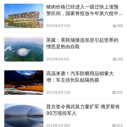
猪肉价格已经进入一级过快上涨预
警区间，国家将投放今年第六批中
央猪肉储备
2023年5月15日
286
英媒：美联储接连加息引起世界的
憎恶是咎由自取
2023年5月3日
258
高温来袭！汽车防晒用品销量大
增：车主排长队贴隔热膜
2023年6月12日
324
普京签令俄武装力量扩军 俄罗斯有
90万现役军人
2023年5月16日
203