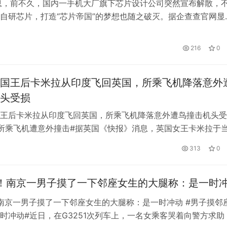
息，前不久，国内一手机大厂旗下芯片设计公司突然宣布解散，
自研芯片，打造“芯片帝国”的梦想也随之破灭。据企查查官网显
上海玄戒技术有限公司发生工商变更，公司注册资本由15亿元
元。该公司成立于2021年，经营范围包括电子科技、通信科技、信
216
0
科技领域内的技术服务、技术开发、技术咨询、技术转让；信息
国王后卡米拉从印度飞回英国，所乘飞机降落意外
头受损
王后卡米拉从印度飞回英国，所乘飞机降落意外遭鸟撞击机头受
所乘飞机遭意外撞击#据英国《快报》消息，英国女王卡米拉于
坐英国航空公司波音777-200ER (G-YMMJ)从印度班加罗尔返
日
313
0
机场。飞机着陆时，被一只鸟撞了，机头受损。 英国《快报》:
豪华度假返回英国，她乘坐的英航飞机意外被鸟撞飞。据报道…
！南京一男子摸了一下邻座女生的大腿称：是一时
南京一男子摸了一下邻座女生的大腿称：是一时冲动 #男子摸邻
时冲动#近日，在G3251次列车上，一名女乘客哭着向警方求助