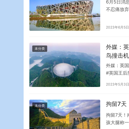
6月5日消
不忍痛放弃
示，日前，
19.2亿
2023年6月5日
技、半导体
术咨询服…
外媒：英
未分类
鸟撞击机
外媒：英国
#英国王后
时间28日乘
2023年5月3
伦敦希思罗
拉女王结束
拘留7天
未分类
拘留7天！
孩大腿称一