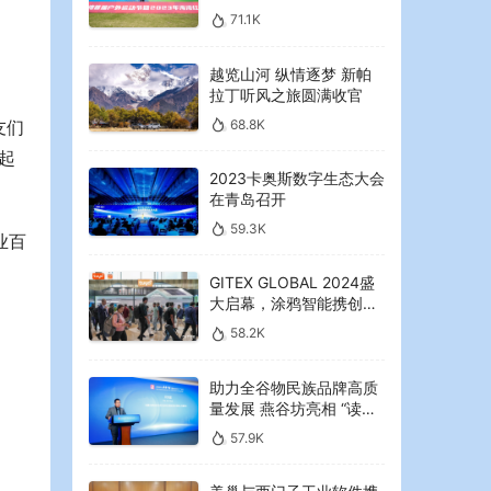
2023年海湾红叶节启幕
71.1K
越览山河 纵情逐梦 新帕
拉丁听风之旅圆满收官
68.8K
友们
起
2023卡奥斯数字生态大会
在青岛召开
59.3K
业百
GITEX GLOBAL 2024盛
大启幕，涂鸦智能携创新
AI解决方案引领中东可持
58.2K
续未来
助力全谷物民族品牌高质
量发展 燕谷坊亮相 “读懂
中国”国际会议
57.9K