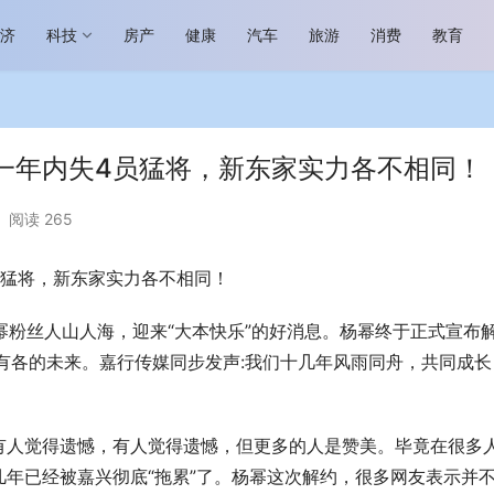
经济
科技
房产
健康
汽车
旅游
消费
教育
一年内失4员猛将，新东家实力各不相同！
阅读 265
员猛将，新东家实力各不相同！
场进入恢复发展快车道 向“新”而
助力全谷物民族品牌高质量发展 燕
生机
“读懂中国”国际会议
杨幂粉丝人山人海，迎来“大本快乐”的好消息。杨幂终于正式宣布
有各的未来。嘉行传媒同步发声:我们十几年风雨同舟，共同成长
有人觉得遗憾，有人觉得遗憾，但更多的人是赞美。毕竟在很多
几年已经被嘉兴彻底“拖累”了。杨幂这次解约，很多网友表示并