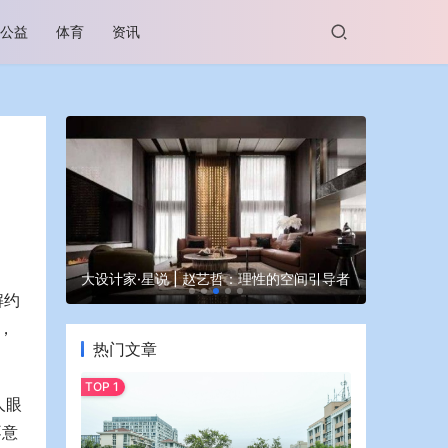
公益
体育
资讯
谷坊亮相
大设计家·星说 | 赵艺哲：理性的空间引导者
蒙牛亮相大
解约
，
热门文章
人眼
不意