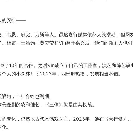
人的安排——
戈、韦恩、班比、万斯等人。虽然嘉行媒体依然人头攒动，但网
。杨幂、王治钧、黄梦莹和Vin离开嘉兴后，他们的新主人也引
，结束了10年的合作。之后Vin成立了自己的工作室，演艺和综艺事
《两个人的小森林》；2023年，四部剧热播，发展相当不错。
正式解约，十年合约也到期。
作悬疑剧的凌和佳艺，《三体》就是由其执笔。
的变化，仍然以古代木偶戏为主。2023年，她在《天行健》、
变化。