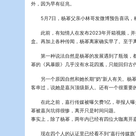
外，因为早有征兆。
5月7日，杨幂父亲小林哥发微博预告喜讯，
此前，有知情人在发布2023年开箱视频，
盒。再加上各种传闻，杨幂离家确实早了。至于
第一种说法自然是杨幂的发展遇到了瓶颈，
幂的《风暴眼》几乎没有水花四溅，只能回归古
另一个原因自然和她长期“奶”新人有关。杨
客串过，说她是嘉兴顶级新人。还有一个很重要
在此之前，嘉行传媒被曝欠费1亿，举报人
幂被嘉兴坑得很惨，离开只是时间问题。
事实上，除了杨幂，两年内已经有四位大咖离开嘉
现在四个人的认证里已经看不到“嘉行传媒旗