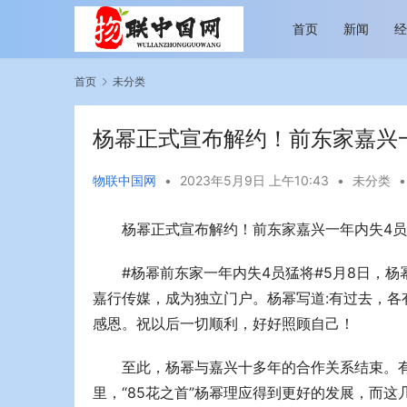
首页
新闻
首页
未分类
杨幂正式宣布解约！前东家嘉兴
物联中国网
•
2023年5月9日 上午10:43
•
未分类
•
杨幂正式宣布解约！前东家嘉兴一年内失4
越览山河 纵情逐梦 新帕拉丁听风之旅即日
今年旅游市
启程
行展现蓬勃
#杨幂前东家一年内失4员猛将#5月8日，
嘉行传媒，成为独立门户。杨幂写道:有过去，各
感恩。祝以后一切顺利，好好照顾自己！
至此，杨幂与嘉兴十多年的合作关系结束。
里，“85花之首”杨幂理应得到更好的发展，而这