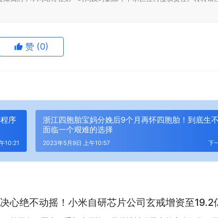
赞
(0)
小程序
浙江四胞胎宝妈分娩后9个月再怀四胞胎！到底生
面临一个艰难的选择
午10:21
2023年5月9日 上午10:57
下
决心绝不动摇！小米自研芯片公司玄戒增资至19.2