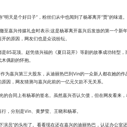
称“明天是个好日子”，粉丝们从中也闻到了杨幂离开“贾”的味道
并撤至嘉兴传媒礼盒时表示:这是杨幂离开嘉兴后发放的第一个新
离开的原因，网友们也是众说纷纭。
都是85花顶。赵凭借兴福的《夏日花开》等剧的故事成功转型，
代木偶剧的怀抱。
幂作为嘉兴第三大股东，从迪丽热巴到Vin的一众新人都在她的作
的原因，网友猜测与嘉兴此前的一亿元欠款不无关系。
曝光的合同上有杨幂的签名。虽然嘉兴否认欠债，但在网友看来，
行，分别是Vin、黄梦莹、王晓和杨幂。
下演员”的头衔了。看看现在还在嘉兴的迪丽热巴，认证办公室