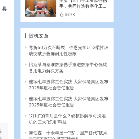
美巢与西门子工业软件携
手，共同打造数字化工业
，县
新篇章
56.7K
随机文章
老
弯折50万次不断裂！伯恩光学UTG柔性玻
璃突破折叠屏耐用性极限
怡斯莱与秦淮数据携手推进数据中心低碳
备用电力解决方案
连续七年披露责任实践 大家保险集团发布
2025年度社会责任报告
连续七年披露责任实践 大家保险集团发布
2025年度社会责任报告
“好用”的背后是什么？硬核拆解添可洗地
机的三大“好用”科技
鉴
海伯森：十余年磨一“感”，国产替代“破风
注
手”啃下高端传感器“硬骨头”