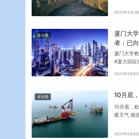
称自己被旁
他车厢休息
2023年4月29
心虚。 最
淫…
厦门大学
未分类
者：已向
厦门大学教
#厦大回应
生签到”功
2023年5月9日
学校行为，
开发公司告
错，已向校
10月底
未分类
10月底，
暖天气 能
底出现温暖
公司Maxa
2023年5月6日
(77华氏