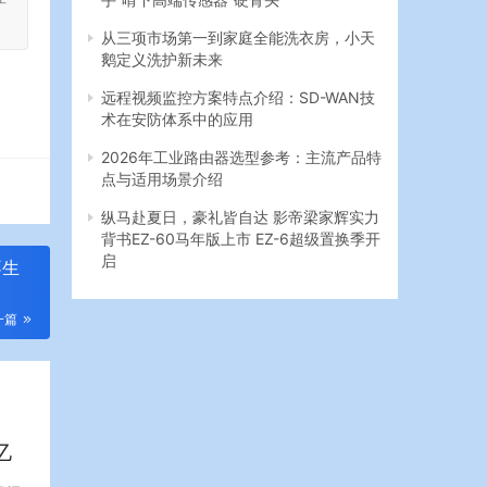
从三项市场第一到家庭全能洗衣房，小天
鹅定义洗护新未来
远程视频监控方案特点介绍：SD-WAN技
术在安防体系中的应用
2026年工业路由器选型参考：主流产品特
点与适用场景介绍
纵马赴夏日，豪礼皆自达 影帝梁家辉实力
背书EZ-60马年版上市 EZ-6超级置换季开
启
不生
一篇
亿