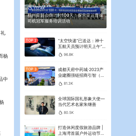
112.4K
杭州亚运会倒计时100天！探营亚运曹操
。
司机冠军服务培训活动
年礼
“太空快递”已送达：神十
五航天员预计明天上午“拆
快递”
96.8K
而杨
成都天府中药城·2023产
业建圈强链招商引智（大
品中
湾区）专场推介会在广州
81.3K
举行
全球国际国礼形象大使—
杨
当代艺术名家朱继善
80.5K
打造休闲度假旅游品牌 |
上海湾首届户外运动节暨
还