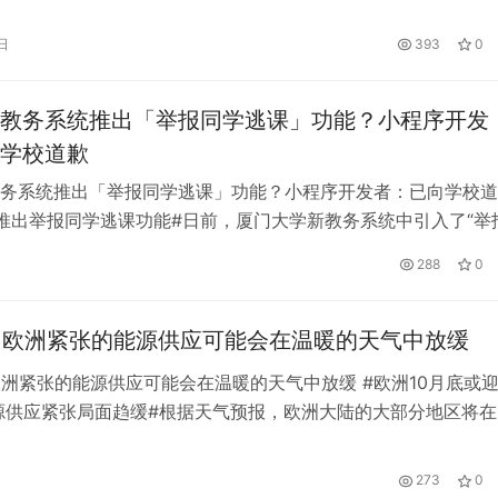
边的男子猥 亵。警察和工作人员安抚了女孩的情绪，并安排她
，随后逮捕了涉嫌 猥 亵的男子。男的说摸女生大腿之前是一时
日
393
0
终，#南京南站#派出所对该男子处罚7天。警方提醒，如果市民
教务系统推出「举报同学逃课」功能？小程序开发
学校道歉
务系统推出「举报同学逃课」功能？小程序开发者：已向学校道
推出举报同学逃课功能#日前，厦门大学新教务系统中引入了“举
能，引起广泛关注。对此，厦门大学教务处对媒体回应称，此事
288
0
教务系统委托公司私自在系统中添加该功能。 5月8日晚，该系
诉红星新闻记者，未征得厦大同意就推出该功能是公司自身的过
…
，欧洲紧张的能源供应可能会在温暖的天气中放缓
欧洲紧张的能源供应可能会在温暖的天气中放缓 #欧洲10月底或
源供应紧张局面趋缓#根据天气预报，欧洲大陆的大部分地区将在
的天气，似乎巴黎在供暖季结束后将出现夏季般的气温。天气预
r Technologies Inc预测，周四法国首都巴黎的气温将达到25摄
273
0
度)。从伦敦到法兰克福、马德里等其他大城市的气…