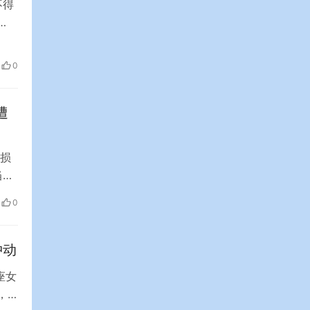
不得
增至
息科
0
技
遭
损
当地
回
0
卡米
冲动
座女
，