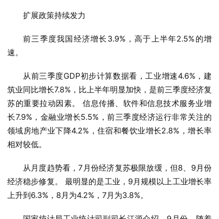
扩展政策持续发力
前三季度我国经济增长3.9%，高于上半年2.5%的增
速。
从前三季度GDP初步计算数据看，工业增速4.6%，建
筑业同比增长7.8%，比上半年明显加快，是前三季度经济复
苏的重要拉动因素。 信息传播、软件和信息技术服务业增
长7.9%，金融业增长5.5%，前三季度经济运行非常关注的
领域房地产业下降4.2%，住宿和餐饮业增长2.8%，增长率
相对较低。
从月度趋势看，7月份经济复苏极限放缓，但8、9月份
经济稳步修复。 最明显的是工业，9月规模以上工业增长率
上升到6.3%，8月为4.2%，7月为3.8%。
国家统计局工业统计司副司长江源介绍，9月份，随着