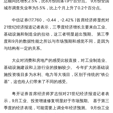
总额同比增长2.5%，比8月份回落1.9个百分点。 9月份全国
城市调查失业率为5.5%，比上个月上升了0.2个百分点。
中信证券(17.760，-0.44，-2.42% )首席经济师显然对
21世纪经济报道记者表示，三季度经济增长主要来自工业、
基础设施和制造业的拉动，这三者明显超出预期。 第三季
度和9月的数据性能之所以与市场预期和感觉不同，是因为
与结构有一定的关系。
大众对消费和房地产的感受比较直接，对工业制造业、
基础设施建设和上游行业的接触较少。 今年扩大的基础设
施投资项目多为水利、电力等大项目，区别于传统的“铁公
基”，这也给人们带来了不同的感受。
粤开证券首席经济师罗志恒对21世纪经济报道记者表
示，9月工业、投资增速修复明显好于市场预期。 基于第三
季度的经济表现，可能需要上调全年经济预测。 9月份工业