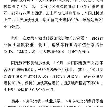
极端高温天气回落、部分地区高温限电对工业生产影响减
弱、部分行业需求回暖，加上同期低基数影响，全国规模以
上工业生产加快修复，增加值同比增长6.3%，增速达到2.1
个百分点。
其中，在政策引领基础设施投资增长的背景下，部分行
业同比基数较低，化工、钢铁等行业增加值分别增长
12.1%、10.6%，比上月大幅增长8.3、11.9个百分点
固定资产投资稳步修复，1-9月，全国固定资产投资(不
含农户)增长5.9%，已经连续两个月修复。 其中，1-9月基
础设施投资同比增长8.6%，连续5个月修复。 制造业投资
增长10.1%，保持并加快高速增长，但房地产投资下降8%，
比1-8月降幅扩大0.6个百分点。
另外，9月份消费、就业减弱。 9月份社会消费品零售