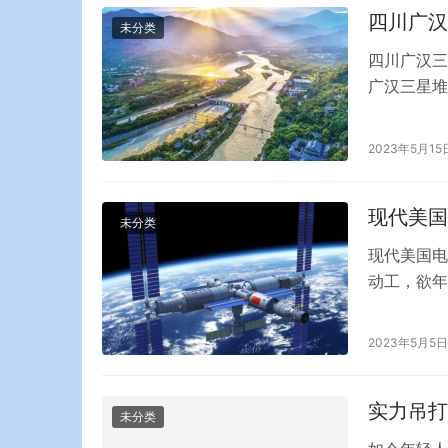
后…
四川广汉
未分类
四川广汉三
广汉三星堆
神树展柜细
上传言“在
2023年5月15
铜神树展柜
厅和展柜安
现代美国
未分类
现代美国电
动工，欲年
0.04，
笔投资是佐
2023年5月5日
车和电池项
实力吊打长
未分类