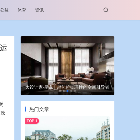
公益
体育
资讯
空运
谷坊亮相
大设计家·星说 | 赵艺哲：理性的空间引导者
蒙牛亮相大
受
热门文章
的欢