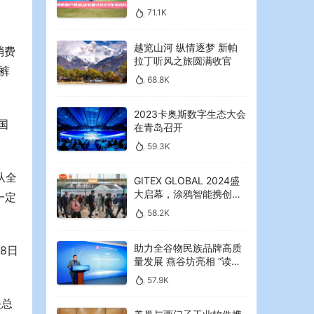
2023年海湾红叶节启幕
71.1K
越览山河 纵情逐梦 新帕
消费
拉丁听风之旅圆满收官
裤
68.8K
2023卡奥斯数字生态大会
国
在青岛召开
59.3K
从全
GITEX GLOBAL 2024盛
大启幕，涂鸦智能携创新
一定
AI解决方案引领中东可持
58.2K
续未来
助力全谷物民族品牌高质
8日
量发展 燕谷坊亮相 “读懂
中国”国际会议
57.9K
关总