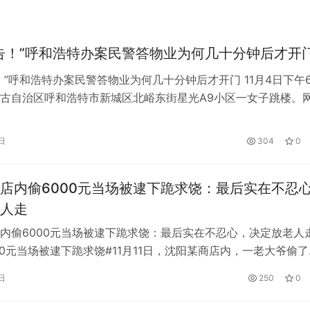
告！”呼和浩特办案民警答物业为何几十分钟后才开
！”呼和浩特办案民警答物业为何几十分钟后才开门 11月4日下午
古自治区呼和浩特市新城区北峪东街星光A9小区一女子跳楼。
该女子的女儿在业主群里哭诉，要求物业打开焊接的铁皮门。 
阴阳。 “快点，你赶紧打开单元门，打开单元门！请快开门！”11
日
304
0
微信群的录制视频在网络间流传。据了解，视频中，是内蒙古自
店内偷6000元当场被逮下跪求饶：最后实在不忍
人走
内偷6000元当场被逮下跪求饶：最后实在不忍心，决定放老人走
00元当场被逮下跪求饶#11月11日，沈阳某商店内，一老大爷偷了
0元现金，被当场抓获。男子报警后，老大爷立即跪下说:“请饶了
日
250
0
跪下！”本来店主是想报警的，但是看到老人跪下来，他就心软
衫褴褛，他以为只有遇到困难才会这么做。我开始同情老人，最