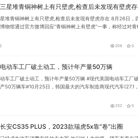
三星堆青铜神树上有只壁虎,检查后未发现有壁虎存
星堆青铜神树上有只壁虎,检查后未发现有壁虎存在 8月26日，
博物馆通过官方微博回应“青铜神树上有壁虎”一事，称经过对青
致、全面的检查后，未发现有壁虎存在。回应原文：针对近日网
三星堆博物馆青铜神树上发现壁虎”一事，我馆高度重视。经过对
日
209
0
细致、全面的检查后，未发现有壁虎存在。下一步我们将加强对
…
电动车工厂破土动工，预计年产量50万辆
动车工厂破土动工，预计年产量50万辆 #现代美国电动车工厂
产50万辆车#10月25日，韩国最大的汽车制造商现代汽车(27.1
0.15%)在美国投资55.4亿美元的电动汽车和电池工厂正式破土动工
治亚州历史上最大的一笔投资，也是该州最近宣布的一系列电动
232
0
目中的最新一笔。 现代汽车公司全球首席运营官何塞·…
安CS35 PLUS，2023款瑞虎5x靠“卷”出圈