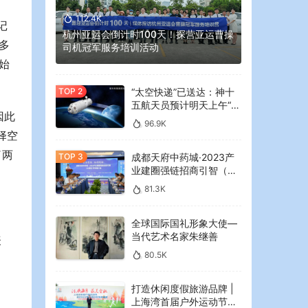
112.4K
记
杭州亚运会倒计时100天！探营亚运曹操
多
司机冠军服务培训活动
始
“太空快递”已送达：神十
五航天员预计明天上午“拆
因此
快递”
96.9K
择空
了两
成都天府中药城·2023产
业建圈强链招商引智（大
湾区）专场推介会在广州
81.3K
举行
全球国际国礼形象大使—
当代艺术名家朱继善
表
80.5K
打造休闲度假旅游品牌 |
上海湾首届户外运动节暨