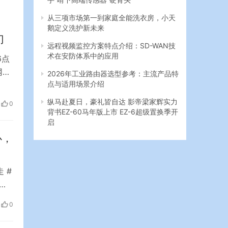
从三项市场第一到家庭全能洗衣房，小天
鹅定义洗护新未来
门
远程视频监控方案特点介绍：SD-WAN技
术在安防体系中的应用
6点
网上
2026年工业路由器选型参考：主流产品特
点与适用场景介绍
铁门
月4
纵马赴夏日，豪礼皆自达 影帝梁家辉实力
0
背书EZ-60马年版上市 EZ-6超级置换季开
启
心，
 #
一
我
0
了。