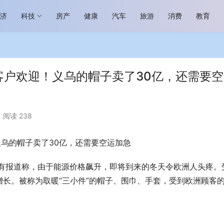
经济
科技
房产
健康
汽车
旅游
消费
教育
客户欢迎！义乌的帽子卖了30亿，还需要
阅读 238
场进入恢复发展快车道 向“新”而
助力全谷物民族品牌高质量发展 燕
生机
“读懂中国”国际会议
义乌的帽子卖了30亿，还需要空运加急
日，有报道称，由于能源价格飙升，即将到来的冬天令欧洲人头疼。
长。被称为取暖“三小件”的帽子、围巾、手套，受到欧洲顾客