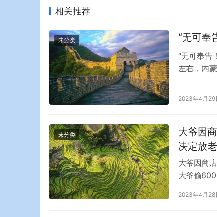
相关推荐
“无可奉
未分类
“无可奉告
左右，内蒙
视频显示，
把母女隔成
2023年4月29
日晚，一段
治…
大爷因商
未分类
决定放老
大爷因商店
大爷偷60
男子600
2023年4月28
吧！我给你
况且老人衣