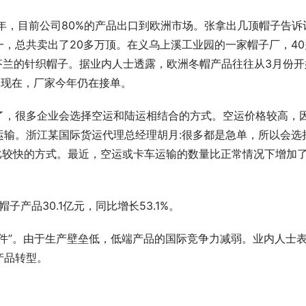
年，目前公司80%的产品出口到欧洲市场。张拿出几顶帽子告诉
，总共卖出了20多万顶。在义乌上溪工业园的一家帽子厂，40
芬兰的针织帽子。据业内人士透露，欧洲冬帽产品往往从3月份开
到现在，厂家今年仍在接单。
了，很多企业会选择空运和陆运相结合的方式。空运价格较高，
运输。浙江某国际货运代理总经理胡月:很多都是急单，所以会选
比较快的方式。最近，空运或卡车运输的数量比正常情况下增加
子产品30.1亿元，同比增长53.1%。
件”。由于生产壁垒低，低端产品的国际竞争力减弱。业内人士
产品转型。