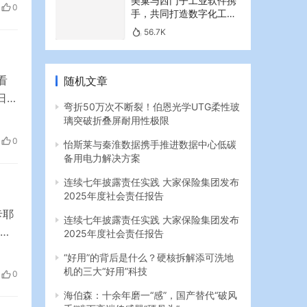
小
美巢与西门子工业软件携
0
手，共同打造数字化工业
…
新篇章
56.7K
随机文章
看
日天
弯折50万次不断裂！伯恩光学UTG柔性玻
以看
璃突破折叠屏耐用性极限
的
0
怡斯莱与秦淮数据携手推进数据中心低碳
…
备用电力解决方案
连续七年披露责任实践 大家保险集团发布
2025年度社会责任报告
卡耶
连续七年披露责任实践 大家保险集团发布
统
2025年度社会责任报告
共
“好用”的背后是什么？硬核拆解添可洗地
主
机的三大“好用”科技
0
举办
海伯森：十余年磨一“感”，国产替代“破风
手”啃下高端传感器“硬骨头”