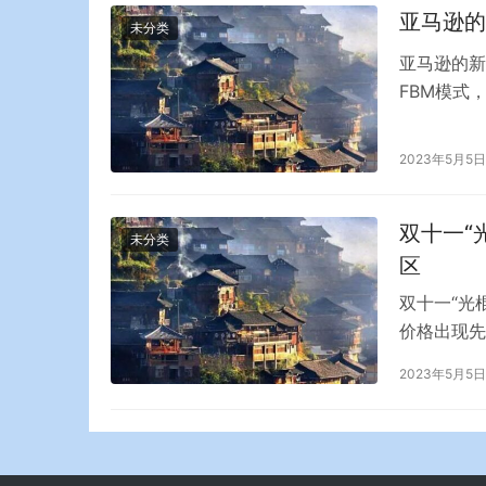
亚马逊的
未分类
亚马逊的新
FBM模式
卖家也有时
货。 具有
2023年5月5日
核指标，卖
货的知识…
双十一“
未分类
区
双十一“光
价格出现先
家到来自全
2023年5月5日
大，连续1
日益日常化
价…