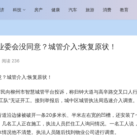
经济
科技
房产
健康
汽车
旅游
消费
教育
业委会没同意？城管介入:恢复原状！
阅读 236
？城管介入:恢复原状！
场进入恢复发展快车道 向“新”而
助力全谷物民族品牌高质量发展 燕
生机
“读懂中国”国际会议
市民向柳州市智慧城管平台投诉，称归钟大道与高辛路交叉口人
工队”无证开工。接到举报后，城中区城管执法局迅速介入调查
行道沿边缘被破开一条20多米长、半米左右宽的凹槽，还安装了
。几名工人正在施工，执法人员拦住工人询问情况。一名工人说
体情况他不清楚。执法人员随后找到物业公司进行调查。