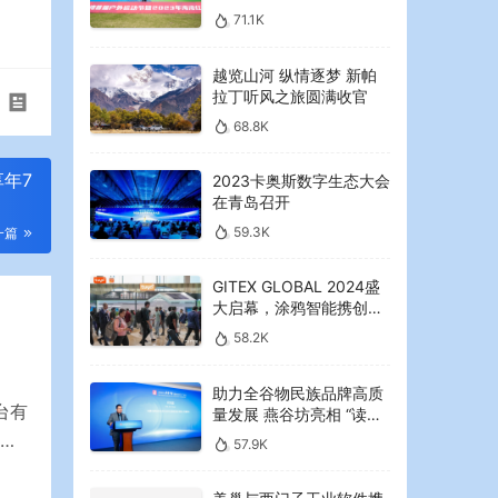
2023年海湾红叶节启幕
71.1K
越览山河 纵情逐梦 新帕
拉丁听风之旅圆满收官
68.8K
年7
2023卡奥斯数字生态大会
在青岛召开
59.3K
一篇
GITEX GLOBAL 2024盛
大启幕，涂鸦智能携创新
AI解决方案引领中东可持
58.2K
续未来
助力全谷物民族品牌高质
台有
量发展 燕谷坊亮相 “读懂
中国”国际会议
57.9K
看哪