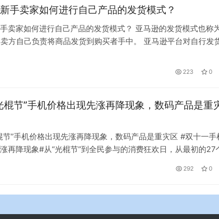
新手卖家如何进行自己产品的发货模式？
手卖家如何进行自己产品的发货模式？ 亚马逊的发货模式也称
，卖方自己负责将商品发货到购买者手中。 亚马逊平台对自行发
效要求，自行发货系统默认必须在48小时，也就是2个工作日内
及时网络跟踪信息的物流号，如果不按时发货就是“迟配”，将纳
223
0
家们必须按时发货。 今天我给大家展示一下我对网络小编亚马
光棍节”手机价格出现先涨再降现象，数码产品是重
棍节”手机价格出现先涨再降现象，数码产品是重灾区 #双十一手
涨再降现象#从“光棍节”到全民参与的消费狂欢日，从最初的27
球的29万个品牌，互联网电商大踏步前进，规模和影响力不断
292
0
3年创造“神话”。然而，随着消费者生活水平的提高，平台补贴活
，低价不再是“双十一”的特殊优势，个别商品借“降价”之名偷偷