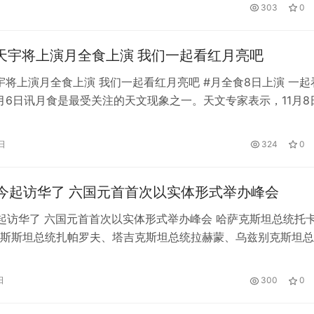
有流量，然后换成一些有流量的词。他们不能盲目优化，以免不
303
0
词，影响效果。 2.请参考热标签 商家可以参考符合平台要求的
日天宇将上演月全食上演 我们一起看红月亮吧
天宇将上演月全食上演 我们一起看红月亮吧 #月全食8日上演 一起
1月6日讯月食是最受关注的天文现象之一。天文专家表示，11月8
场精彩的月全食。 这次月全食有两个特点:中国大部分地区都可
“红月亮”阶段；在日全食期间，月亮将覆盖太阳系八大行星之一
日
324
0
月食是太阳、地球和月亮刚好或几乎在一条直线上，月亮被地球
今起访华了 六国元首首次以实体形式举办峰会
起访华了 六国元首首次以实体形式举办峰会 哈萨克斯坦总统托
斯斯坦总统扎帕罗夫、塔吉克斯坦总统拉赫蒙、乌兹别克斯坦总
夫将于5月16日至20日对中国进行国事访问。而两天后，他们将
西省西安市举行的首届中国—中亚峰会。这是今年中国首场重大
日
300
0
，也是中国同中亚五国建交31年来，六国元首首次以实体形式
…