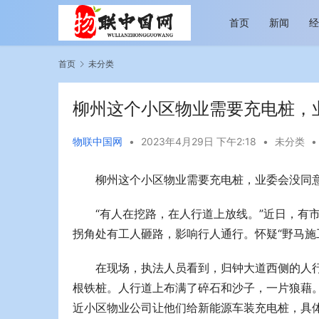
首页
新闻
首页
未分类
柳州这个小区物业需要充电桩，
物联中国网
•
2023年4月29日 下午2:18
•
未分类
•
柳州这个小区物业需要充电桩，业委会没同意
越览山河 纵情逐梦 新帕拉丁听风之旅即日
今年旅游市
启程
行展现蓬勃
“有人在挖路，在人行道上放线。”近日，有
拐角处有工人砸路，影响行人通行。怀疑“野马施
在现场，执法人员看到，归钟大道西侧的人
根铁桩。人行道上布满了碎石和沙子，一片狼藉
近小区物业公司让他们给新能源车装充电桩，具