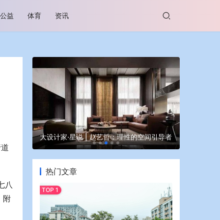
公益
体育
资讯
谷坊亮相
大设计家·星说 | 赵艺哲：理性的空间引导者
蒙牛亮相大
行道
。
热门文章
七八
，附