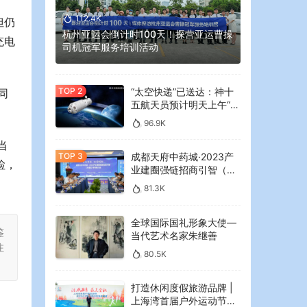
112.4K
但仍
杭州亚运会倒计时100天！探营亚运曹操
充电
司机冠军服务培训活动
“太空快递”已送达：神十
同
五航天员预计明天上午“拆
快递”
96.9K
当
成都天府中药城·2023产
检，
业建圈强链招商引智（大
湾区）专场推介会在广州
81.3K
举行
全球国际国礼形象大使—
鉴
当代艺术名家朱继善
注
80.5K
打造休闲度假旅游品牌 |
上海湾首届户外运动节暨