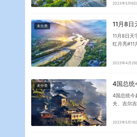
些关键词没
2023年5月6日
心删了流量
11月8
未分类
11月8日
红月亮#1
宇将上演一
到月全食的
2023年4月29
天王星。 
4国总统
未分类
4国总统今
夫、吉尔吉
米尔济约耶
同参加在陕
2023年5月16
场外交活动
峰会。 据