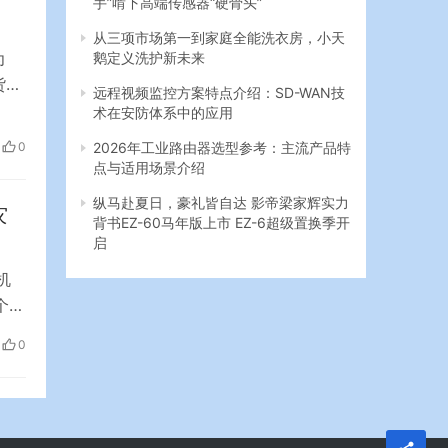
从三项市场第一到家庭全能洗衣房，小天
鹅定义洗护新未来
为
货的
远程视频监控方案特点介绍：SD-WAN技
发
术在安防体系中的应用
入考
2026年工业路由器选型参考：主流产品特
0
逊发
点与适用场景介绍
纵马赴夏日，豪礼皆自达 影帝梁家辉实力
灾
背书EZ-60马年版上市 EZ-6超级置换季开
启
机
个商
扩
0
动
提