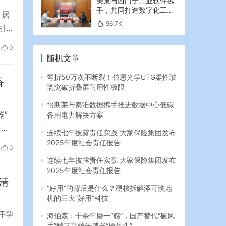
美巢与西门子工业软件携
手，共同打造数字化工业
月居
新篇章
56.7K
引
存款
0
此，
随机文章
弯折50万次不断裂！伯恩光学UTG柔性玻
香
璃突破折叠屏耐用性极限
怡斯莱与秦淮数据携手推进数据中心低碳
器”
备用电力解决方案
近
连续七年披露责任实践 大家保险集团发布
0
2025年度社会责任报告
0
连续七年披露责任实践 大家保险集团发布
2025年度社会责任报告
清
“好用”的背后是什么？硬核拆解添可洗地
机的三大“好用”科技
开学
海伯森：十余年磨一“感”，国产替代“破风
手”啃下高端传感器“硬骨头”