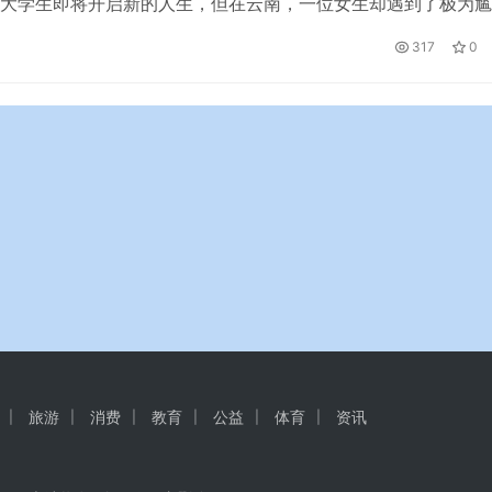
大学生即将开启新的人生，但在云南，一位女生却遇到了极为尴
在开学的前一天，女生在家中收拾东西的时候，才发现自己的大
317
0
被自家的狗狗给咬碎了，已然面目全非，当场崩溃，手足无措，
影响入学。 从视频看，这位女生考上了西南林业大学园林园艺
而惹…
旅游
消费
教育
公益
体育
资讯