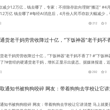
款减少1.2万亿，钱去哪了，专家：不排除存款向理财“搬迁” #4
1.2万亿 钱去哪了#每经AI消息后，4月份人民币存款大幅减少，
。5月11日，中国人民银行公布的最新数据显示，4月份人民币
日
212
0
9亿元，同比少增5524亿元。其中，住户存款减少1.2万亿元。 对
席宏观分析师王庆表示，4月底银行的考核时间已…
通货老干妈劳营收降过十亿，“下饭神器”老干妈不
货老干妈劳营收降过十亿，“下饭神器”老干妈不香了? #“下饭神
了?#曾经的硬通货老干妈，增长正显示出疲态。据媒体报道，
工商联和贵州省企业联合会联合发布了“2022年贵州民营企业10
日
292
0
在这份榜单中，贵阳南明老干妈风味食品有限公司(以下简称老干
年收入42.01亿元，排名第11位。 2021年的同榜单中，老…
取通知书被狗狗咬碎 网友：带着狗狗去学校让它讲
通知书被狗狗咬碎 网友：带着狗狗去学校让它讲清楚 马上就要