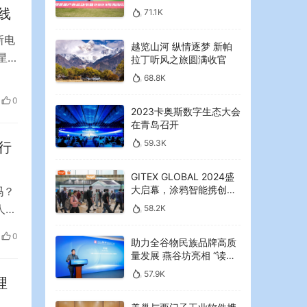
2023年海湾红叶节启幕
线
71.1K
斯电
越览山河 纵情逐梦 新帕
星
拉丁听风之旅圆满收官
3月
68.8K
处于
0
2023卡奥斯数字生态大会
在青岛召开
59.3K
行
GITEX GLOBAL 2024盛
大启幕，涂鸦智能携创新
吗？
AI解决方案引领中东可持
人摆
58.2K
续未来
字
0
助力全谷物民族品牌高质
败的
量发展 燕谷坊亮相 “读懂
无
中国”国际会议
57.9K
理