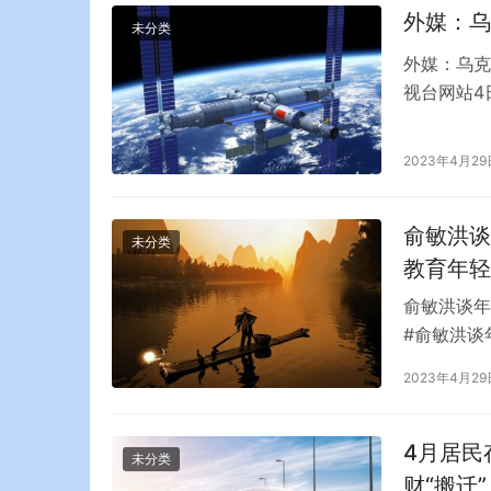
外媒：乌
未分类
外媒：乌克
视台网站4
终端上周下
从一家英国
2023年4月29
断开状态，
俞敏洪谈
未分类
教育年轻
俞敏洪谈年
#俞敏洪谈
烂的新闻和
2023年4月29
发表了自己
看法。他觉
法建…
4月居民
未分类
财“搬迁”