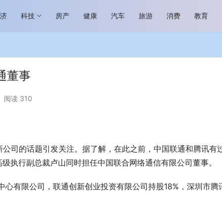
经济
科技
房产
健康
汽车
旅游
消费
教育
通董事
阅读 310
场进入恢复发展快车道 向“新”而
助力全谷物民族品牌高质量发展 燕
生机
“读懂中国”国际会议
新公司的话题引发关注。据了解，在此之前，中国联通和腾讯有
高级执行副总裁卢山同时担任中国联合网络通信有限公司董事。
易中心有限公司，联通创新创业投资有限公司持股18%，深圳市腾