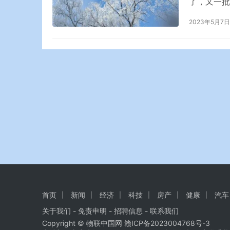
了，又一批
的情况。就
2023年5月7日
录取通知书
处询问是否
园艺专业，
首页
新闻
经济
科技
房产
健康
汽车
关于我们
-
免责申明
- 招聘信息 -
联系我们
Copyright © 物联中国网
赣ICP备2023004768号-3