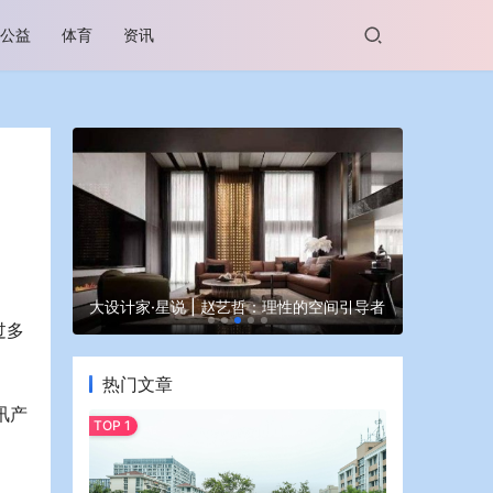
公益
体育
资讯
谷坊亮相
大设计家·星说 | 赵艺哲：理性的空间引导者
蒙牛亮相大
过多
热门文章
讯产