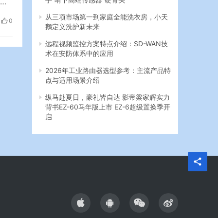
尬
学
从三项市场第一到家庭全能洗衣房，小天
0
到
鹅定义洗护新未来
学院
远程视频监控方案特点介绍：SD-WAN技
术在安防体系中的应用
2026年工业路由器选型参考：主流产品特
点与适用场景介绍
纵马赴夏日，豪礼皆自达 影帝梁家辉实力
背书EZ-60马年版上市 EZ-6超级置换季开
启