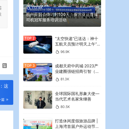
鉴
112.4K
注
杭州亚运会倒计时100天！探营亚运曹操
司机冠军服务培训活动
“太空快递”已送达：神十
五航天员预计明天上午“拆
快递”
96.9K
成都天府中药城·2023产
业建圈强链招商引智（大
湾区）专场推介会在广州
81.3K
举行
：这
全球国际国礼形象大使—
当代艺术名家朱继善
一篇
80.5K
打造休闲度假旅游品牌 |
上海湾首届户外运动节暨