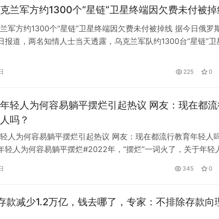
克兰军方约1300个“星链”卫星终端因欠费未付被掉
兰军方约1300个“星链”卫星终端因欠费未付被掉线 据今日俄罗
日报道，两名知情人士当天透露，乌克兰军队约1300台“星链”卫
线，原因是军方未能支付互联网费用。报道称，这些终端是今年
公司批量购买的。自10月24日以来，由于资金短缺，它们一直
日
225
0
给依赖这些终端的军队造成了“严重问题”。 意识到法案即将到…
年轻人为何容易躺平摆烂引起热议 网友：现在都流
人吗？
轻人为何容易躺平摆烂引起热议 网友：现在都流行教育年轻人
年轻人为何容易躺平摆烂#2022年，“摆烂”一词火了，关于年轻
话题频频登上热搜榜。随之而来的，各大专家学者也对“摆烂”二
日
345
0
的看法和评论。 最近，于在新东方直播间发表了他对年轻人腐
得现在年轻人的理想能力不够。如果他们连最基本的理想能力都
存款减少1.2万亿，钱去哪了，专家：不排除存款向