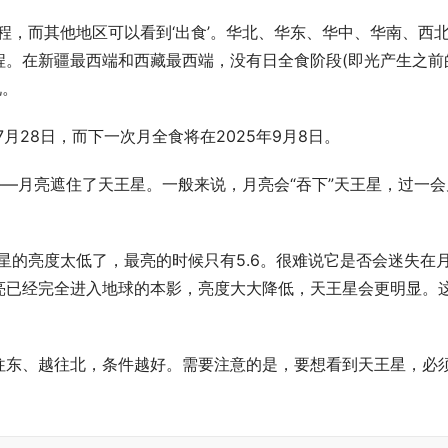
程，而其他地区可以看到‘出食’。华北、华东、华中、华南、西
程。在新疆最西端和西藏最西端，没有日全食阶段(即光产生之前
说。
月28日，而下一次月全食将在2025年9月8日。
——月亮遮住了天王星。一般来说，月亮会“吞下”天王星，过一会
星的亮度太低了，最亮的时候只有5.6。很难说它是否会迷失在
亮已经完全进入地球的本影，亮度大大降低，天王星会更明显。
往东、越往北，条件越好。需要注意的是，要想看到天王星，必