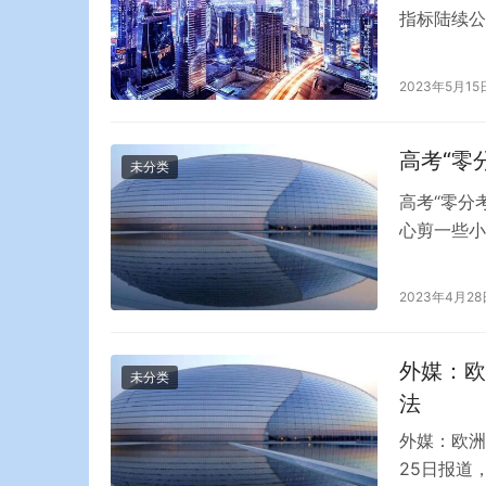
指标陆续公
伴，中国经
11个国际
2023年5月15
区的主要港
互…
高考“零
未分类
高考“零分
心剪一些小
本科生，住
在网上能找
2023年4月28
在2008
到没…
外媒：欧
未分类
法
外媒：欧洲
25日报道