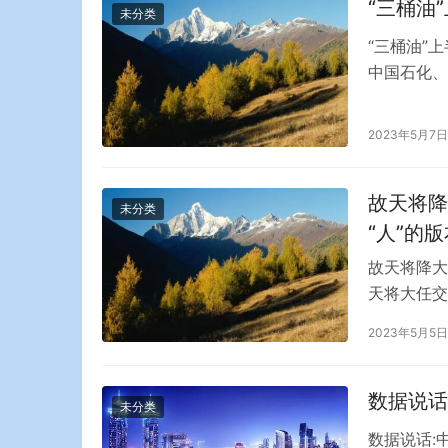
“三桶油
未分类
“三桶油”上
中国石化、
桶油”合计
际原油价格
2023年5月7日
上升66.1%
故天将降
未分类
“人”的版
故天将降大
天将大任交
了，我们这
2023年5月5日
“故天降大
日，媒体记
数据说话
未分类
数据说话: