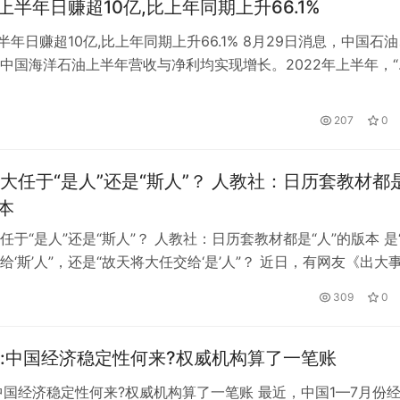
”上半年日赚超10亿,比上年同期上升66.1%
半年日赚超10亿,比上年同期上升66.1% 8月29日消息，中国石
中国海洋石油上半年营收与净利均实现增长。2022年上半年，“
实现净利润约1978亿元，平均日赚约10.93亿元。2022上半年，
大幅上涨。布伦特原油现货平均价格为107.94美元/桶，比上年
207
0
。
大任于“是人”还是“斯人”？ 人教社：日历套教材都
本
任于“是人”还是“斯人”？ 人教社：日历套教材都是“人”的版本 是
给‘斯’人”，还是“故天将大任交给‘是’人”？ 近日，有网友《出大
个时空的时间线似乎被人动了！》称，在我的记忆中，早年曾学
309
0
任于此人”，后来发现现在的教科书变成了“故天降大任”。 10月2
者从人民教育出版社初中语文编辑部获悉，自该出版社…
:中国经济稳定性何来?权威机构算了一笔账
中国经济稳定性何来?权威机构算了一笔账 最近，中国1—7月份