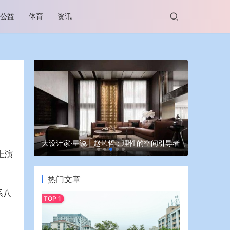
公益
体育
资讯
谷坊亮相
大设计家·星说 | 赵艺哲：理性的空间引导者
蒙牛亮相大
上演
热门文章
系八