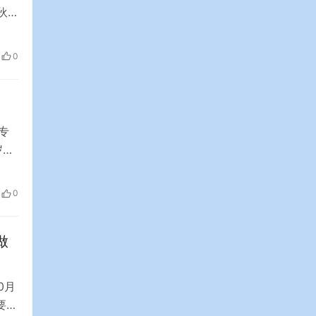
伙
沿海
和地
0
相
专
岁的
 你
孟南
0
后看
做
0月
要实