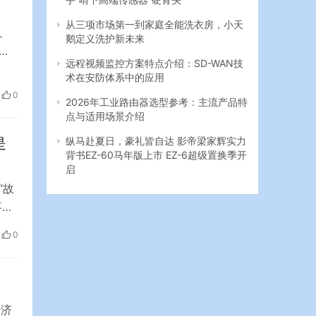
从三项市场第一到家庭全能洗衣房，小天
油、
鹅定义洗护新未来
三
远程视频监控方案特点介绍：SD-WAN技
国
术在安防体系中的应用
同期
0
2026年工业路由器选型参考：主流产品特
点与适用场景介绍
是
纵马赴夏日，豪礼皆自达 影帝梁家辉实力
背书EZ-60马年版上市 EZ-6超级置换季开
启
“故
事
过
0
6
经济