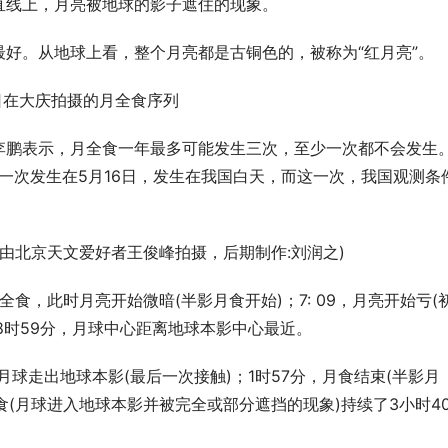
直线上，月亮被地球的影子遮住的现象。
好。从地球上看，整个月亮都是古铜色的，被称为“红月亮”。
1日在大庆拍摄的月全食序列
李鹏表示，月全食一年最多可能发生三次，至少一次都不会发生
第一次发生在5月16日，发生在我国白天，而这一次，我国观测条
内容由北京天文爱好者王俊峰拍摄，后期制作:刘润之)
全食，此时月亮开始微暗(半影月食开始)；7: 09，月亮开始亏(
18时59分，月球中心距离地球本影中心最近。
月球走出地球本影(最后一次接触)；1时57分，月食结束(半影月
食(月球进入地球本影并被完全或部分遮挡的现象)持续了3小时4