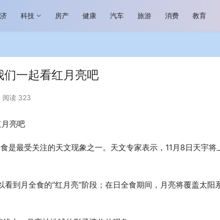
经济
科技
房产
健康
汽车
旅游
消费
教育
 我们一起看红月亮吧
阅读 323
红月亮吧
场进入恢复发展快车道 向“新”而
助力全谷物民族品牌高质量发展 燕
生机
“读懂中国”国际会议
讯月食是最受关注的天文现象之一。天文专家表示，11月8日天宇将
以看到月全食的“红月亮”阶段；在日全食期间，月亮将覆盖太阳