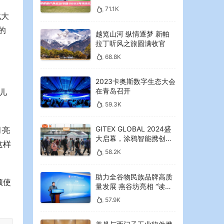
2023年海湾红叶节启幕
71.1K
北大
的
越览山河 纵情逐梦 新帕
拉丁听风之旅圆满收官
68.8K
2023卡奥斯数字生态大会
在青岛召开
儿
59.3K
GITEX GLOBAL 2024盛
月亮
大启幕，涂鸦智能携创新
这样
AI解决方案引领中东可持
58.2K
续未来
助力全谷物民族品牌高质
须使
量发展 燕谷坊亮相 “读懂
中国”国际会议
57.9K