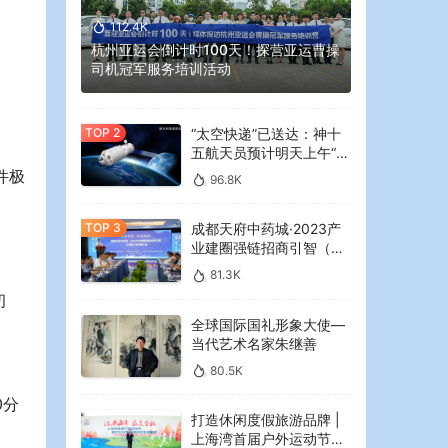
112.4K
杭州亚运会倒计时100天！探营亚运曹操
司机冠军服务培训活动
“太空快递”已送达：神十
。
五航天员预计明天上午“拆
快递”
件极
96.8K
成都天府中药城·2023产
业建圈强链招商引智（大
湾区）专场推介会在广州
81.3K
举行
初
全球国际国礼形象大使—
当代艺术名家朱继善
80.5K
0分
打造休闲度假旅游品牌 |
上海湾首届户外运动节暨