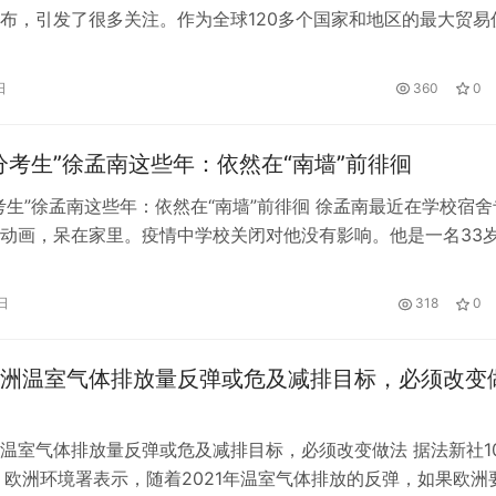
布，引发了很多关注。作为全球120多个国家和地区的最大贸易
济下一步的走势，牵动着全球经济的脉搏。 过去十年间，中国
枢纽港口的航线量增长了60%。海运服务网络联通了100多个国家
日
360
0
口，成为全球海运连接度最高的国家当前，百年变局和世纪疫情
分考生”徐孟南这些年：依然在“南墙”前徘徊
考生”徐孟南这些年：依然在“南墙”前徘徊 徐孟南最近在学校宿舍
动画，呆在家里。疫情中学校关闭对他没有影响。他是一名33
在六人间，经常一个人剪片子到半夜。他打算毕业后以此谋生。
到的关于他的一切，都还是关于他高考努力得零分的事件。 徐
日
318
0
年的高考中故意一题不答，在试卷上写满了自己的教改思路。检查
洲温室气体排放量反弹或危及减排目标，必须改变
温室气体排放量反弹或危及减排目标，必须改变做法 据法新社1
，欧洲环境署表示，随着2021年温室气体排放的反弹，如果欧洲