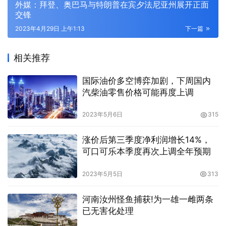
外媒：拜登、奥巴马与特朗普在宾夕法尼亚州展开正面
交锋
2023年4月29日 上午1:13
下一篇
相关推荐
国际油价多空博弈加剧，下周国内
汽柴油零售价格可能再度上调
2023年5月6日
315
涨价后第三季度净利润增长14%，
可口可乐本季度再次上调全年预期
2023年5月5日
313
河南汝州怪鱼捕获!为一雄一雌两条
已无害化处理