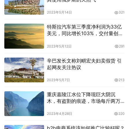
2023年5月14日
321
特斯拉汽车第三季度净利润为33亿
美元，同比增长103%，交付量创纪
录
2023年5月12日
291
辛巴发长文称刘畊宏夫妇卖假货 引
起网友关注热议
2023年5月7日
213
重庆嘉陵江水位下降现巨大阴沉
木，有盗割的痕迹，市场每斤两万
多元
2023年4月28日
220
b2b电商系统该如何推广比较好呢？