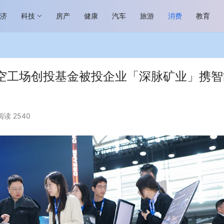
经济
科技
房产
健康
汽车
旅游
消费
教育
空工场创投基金被投企业「深脉矿业」携智
阅读 2540
场进入恢复发展快车道 向“新”而
助力全谷物民族品牌高质量发展 燕
生机
“读懂中国”国际会议