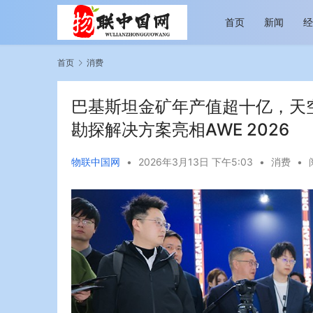
首页
新闻
首页
消费
巴基斯坦金矿年产值超十亿，天
勘探解决方案亮相AWE 2026
物联中国网
•
2026年3月13日 下午5:03
•
消费
•
越览山河 纵情逐梦 新帕拉丁听风之旅即日
今年旅游市
启程
行展现蓬勃