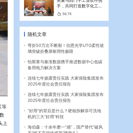
美巢与西门子工业软件携
手，共同打造数字化工业
新篇章
56.7K
随机文章
弯折50万次不断裂！伯恩光学UTG柔性玻
璃突破折叠屏耐用性极限
怡斯莱与秦淮数据携手推进数据中心低碳
备用电力解决方案
连续七年披露责任实践 大家保险集团发布
2025年度社会责任报告
连续七年披露责任实践 大家保险集团发布
2025年度社会责任报告
区等
“好用”的背后是什么？硬核拆解添可洗地
数
机的三大“好用”科技
头上
海伯森：十余年磨一“感”，国产替代“破风
手”啃下高端传感器“硬骨头”