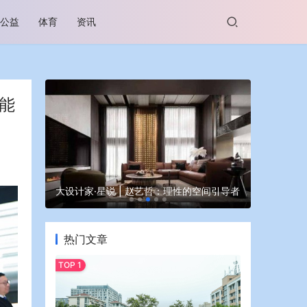
公益
体育
资讯
能
谷坊亮相
大设计家·星说 | 赵艺哲：理性的空间引导者
蒙牛亮相大
热门文章