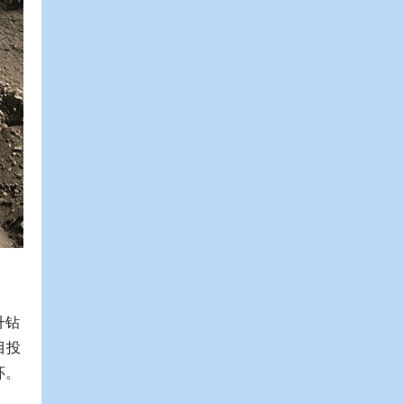
升钻
目投
环。