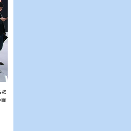
备载
侧面