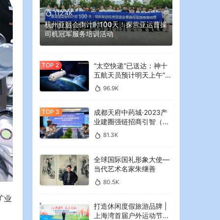
112.4K
杭州亚运会倒计时100天！探营亚运曹操
司机冠军服务培训活动
“太空快递”已送达：神十
五航天员预计明天上午“拆
快递”
96.9K
成都天府中药城·2023产
业建圈强链招商引智（大
湾区）专场推介会在广州
81.3K
举行
全球国际国礼形象大使—
当代艺术名家朱继善
80.5K
矿业
打造休闲度假旅游品牌 |
上海湾首届户外运动节暨