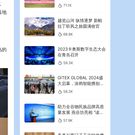
2023年海湾红叶节启幕
成
71.1K
落地
越览山河 纵情逐梦 新帕
拉丁听风之旅圆满收官
68.8K
2023卡奥斯数字生态大会
熟的
在青岛召开
59.3K
GITEX GLOBAL 2024盛
大启幕，涂鸦智能携创新
AI解决方案引领中东可持
58.2K
续未来
助力全谷物民族品牌高质
量发展 燕谷坊亮相 “读懂
中国”国际会议
57.9K