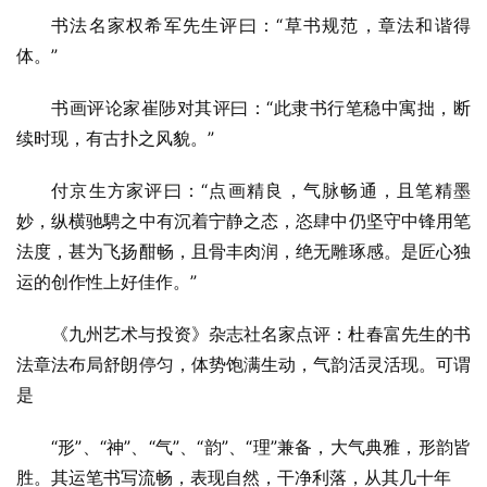
书法名家权希军先生评曰：“草书规范，章法和谐得
体。”
书画评论家崔陟对其评曰：“此隶书行笔稳中寓拙，断
续时现，有古扑之风貌。”
付京生方家评曰：“点画精良，气脉畅通，且笔精墨
妙，纵横驰騁之中有沉着宁静之态，恣肆中仍坚守中锋用笔
法度，甚为飞扬酣畅，且骨丰肉润，绝无雕琢感。是匠心独
运的创作性上好佳作。”
《九州艺术与投资》杂志社名家点评：杜春富先生的书
法章法布局舒朗停匀，体势饱满生动，气韵活灵活现。可谓
是
“形”、“神”、“气”、“韵”、“理”兼备，大气典雅，形韵皆
胜。其运笔书写流畅，表现自然，干净利落，从其几十年