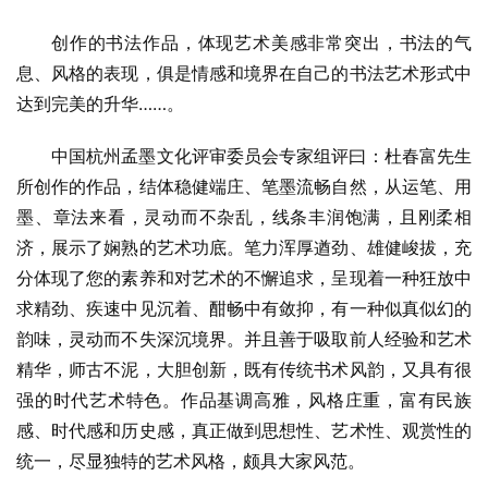
创作的书法作品，体现艺术美感非常突出，书法的气
息、风格的表现，俱是情感和境界在自己的书法艺术形式中
达到完美的升华……。
中国杭州孟墨文化评审委员会专家组评曰：杜春富先生
所创作的作品，结体稳健端庄、笔墨流畅自然，从运笔、用
墨、章法来看，灵动而不杂乱，线条丰润饱满，且刚柔相
济，展示了娴熟的艺术功底。笔力浑厚遒劲、雄健峻拔，充
分体现了您的素养和对艺术的不懈追求，呈现着一种狂放中
求精劲、疾速中见沉着、酣畅中有敛抑，有一种似真似幻的
韵味，灵动而不失深沉境界。并且善于吸取前人经验和艺术
精华，师古不泥，大胆创新，既有传统书术风韵，又具有很
强的时代艺术特色。作品基调高雅，风格庄重，富有民族
感、时代感和历史感，真正做到思想性、艺术性、观赏性的
统一，尽显独特的艺术风格，颇具大家风范。