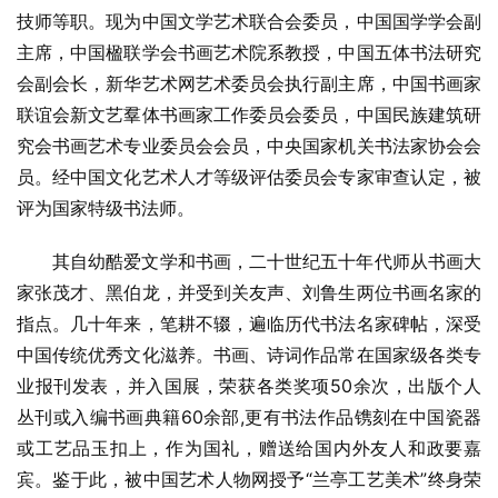
技师等职。现为中国文学艺术联合会委员，中国国学学会副
主席，中国楹联学会书画艺术院系教授，中国五体书法研究
会副会长，新华艺术网艺术委员会执行副主席，中国书画家
联谊会新文艺羣体书画家工作委员会委员，中国民族建筑研
究会书画艺术专业委员会会员，中央国家机关书法家协会会
员。经中国文化艺术人才等级评估委员会专家审查认定，被
评为国家特级书法师。
其自幼酷爱文学和书画，二十世纪五十年代师从书画大
家张茂才、黑伯龙，并受到关友声、刘鲁生两位书画名家的
指点。几十年来，笔耕不辍，遍临历代书法名家碑帖，深受
中国传统优秀文化滋养。书画、诗词作品常在国家级各类专
业报刊发表，并入国展，荣获各类奖项50余次，出版个人
丛刊或入编书画典籍60余部,更有书法作品镌刻在中国瓷器
或工艺品玉扣上，作为国礼，赠送给国内外友人和政要嘉
宾。鉴于此，被中国艺术人物网授予“兰亭工艺美术”终身荣