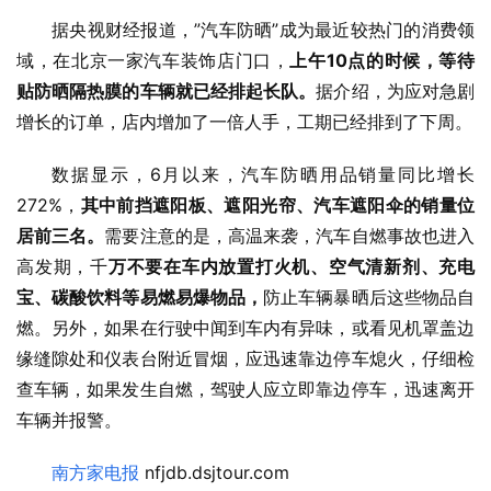
据央视财经报道，”汽车防晒”成为最近较热门的消费领
域，在北京一家汽车装饰店门口，
上午10点的时候，等待
贴防晒隔热膜的车辆就已经排起长队。
据介绍，为应对急剧
增长的订单，店内增加了一倍人手，工期已经排到了下周。
数据显示，6月以来，汽车防晒用品销量同比增长
272%，
其中前挡遮阳板、遮阳光帘、汽车遮阳伞的销量位
居前三名。
需要注意的是，高温来袭，汽车自燃事故也进入
高发期，千
万不要在车内放置打火机、空气清新剂、充电
宝、碳酸饮料等易燃易爆物品，
防止车辆暴晒后这些物品自
燃。另外，如果在行驶中闻到车内有异味，或看见机罩盖边
缘缝隙处和仪表台附近冒烟，应迅速靠边停车熄火，仔细检
查车辆，如果发生自燃，驾驶人应立即靠边停车，迅速离开
车辆并报警。
南方家电报
 nfjdb.dsjtour.com