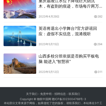
重庆嘉陵江水位下降现巨大阴沉
木，有盗割的痕迹，市场每斤两万
多元
2023年4月29日
282
英语将退出小学舞台?官方辟谣回
应：虚假不实信息，混淆视听
2023年5月15日
294
山西多校分班依据是否购买平板电
脑 能进入“智慧班”
2023年5月12日
311
关于我们
-
免责申明
- 招聘信息 -
联系我们
Copyright © 物联中国网
赣ICP备2023004768号-3
本站部分文章来源于网络，如果侵犯了您的版权，请联系我们，本站将在3个工