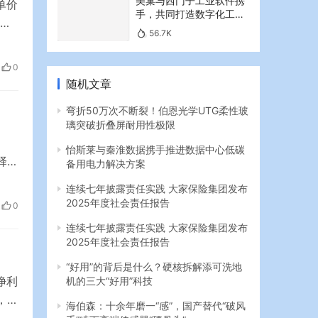
美巢与西门子工业软件携
单价
手，共同打造数字化工业
新篇章
56.7K
东
度假
0
随机文章
弯折50万次不断裂！伯恩光学UTG柔性玻
璃突破折叠屏耐用性极限
怡斯莱与秦淮数据携手推进数据中心低碳
择合
备用电力解决方案
的
连续七年披露责任实践 大家保险集团发布
升，
2025年度社会责任报告
0
搜
连续七年披露责任实践 大家保险集团发布
2025年度社会责任报告
“好用”的背后是什么？硬核拆解添可洗地
净利
机的三大“好用”科技
，化
海伯森：十余年磨一“感”，国产替代“破风
国