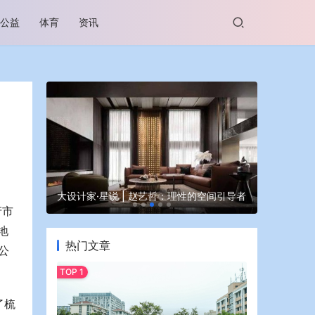
公益
体育
资讯
谷坊亮相
大设计家·星说 | 赵艺哲：理性的空间引导者
蒙牛亮相大
产市
地
热门文章
9公
了梳