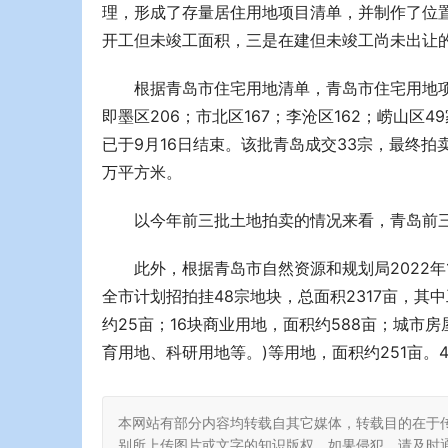
理，形成了存量居住用地项目清单，并制作了位
开工但未竣工面积，三是在建但未竣工尚未出让
根据青岛市住宅用地清单，青岛市住宅用地项
即墨区206；市北区167；李沧区162；崂山
已于9月16日结束。该批青岛成交33宗，最终拍卖
万平方米。
以今年前三批土地拍卖的情况来看，青岛前三批
此外，根据青岛市自然资源和规划局2022年
全市计划招拍挂48宗地块，总面积2317亩，其中
约25亩；16块商业用地，面积约588亩；城市房屋
育用地、科研用地等。)等用地，面积约251亩。
本网站有部分内容均转载自其它媒体，转载目的在于
别所上传图片或文字的知识版权，如果侵犯，请及时