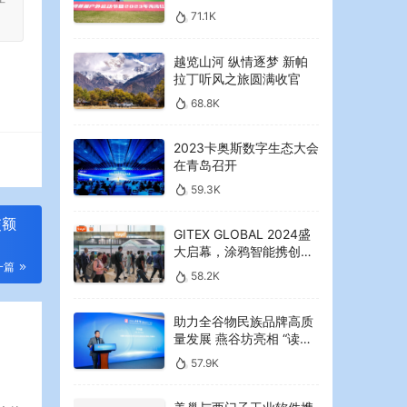
2023年海湾红叶节启幕
71.1K
越览山河 纵情逐梦 新帕
拉丁听风之旅圆满收官
68.8K
2023卡奥斯数字生态大会
在青岛召开
59.3K
交额
GITEX GLOBAL 2024盛
大启幕，涂鸦智能携创新
一篇
AI解决方案引领中东可持
58.2K
续未来
助力全谷物民族品牌高质
量发展 燕谷坊亮相 “读懂
中国”国际会议
57.9K