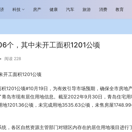
经济
科技
房产
健康
汽车
旅游
消费
教育
6个，其中未开工面积1201公顷
•
阅读 228
开工面积1201公顷
场进入恢复发展快车道 向“新”而
助力全谷物民族品牌高质量发展 燕
生机
“读懂中国”国际会议
积1201公顷#10月19日，为有效引导市场预期，确保全市房地
青岛市现有居住用地信息。截至2022年9月30日，青岛住宅用
地1201.36公顷，未完成用地3535.63公顷，未售房屋1748.9
系统，各区自然资源主管部门对辖区内存在的居住用地项目进行