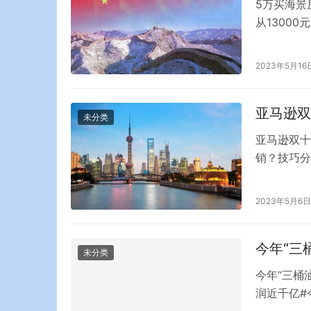
5万买海景
从1300
主，现在没
乳山市的银
2023年5月16
区，规划面
亚马逊双
未分类
亚马逊双十
销？技巧分
适的活动为
双十一活动
2023年5月6日
在现有房源
索消费者。
今年“三
未分类
今年“三桶
润近千亿#
工行业依然