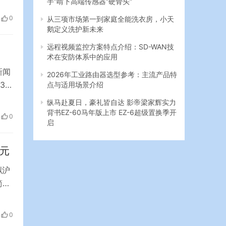
手”啃下高端传感器“硬骨头”
赚
0
从三项市场第一到家庭全能洗衣房，小天
鹅定义洗护新未来
远程视频监控方案特点介绍：SD-WAN技
术在安防体系中的应用
新闻
2026年工业路由器选型参考：主流产品特
31
点与适用场景介绍
日夜
纵马赴夏日，豪礼皆自达 影帝梁家辉实力
效
背书EZ-60马年版上市 EZ-6超级置换季开
0
启
亿元
拟沪
简称
获得
0
示，