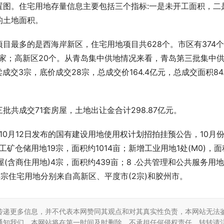
置图。住宅用地存量信息主要包括三个指标:一是未开工面积，二
的土地面积。
目最多的是西海岸新区，住宅用地项目共628个。市区有374
区49家；高新区20个。从青岛集中供地情况来看，青岛第三批集中
成交3宗，底价成交28宗，总成交价164.4亿元，总成交面积84.
共成交71套房屋，土地出让金合计298.87亿元。
10月12日发布的国有建设用地使用权计划招拍挂预公告，10月
工矿仓储用地19宗，面积约1014亩；新增工业用地1处(M0)，面
(含商住用地)4宗，面积约439亩；8 .公共管理和公共服务用地
4宗住宅用地分别来自高新区、平度市(2宗)和胶州市。
传递更多信息，并不代表本网赞同其观点和对其真实性负责，本网站无法
通知我们，本网站将在第一时间及时删除，不承担任何侵权责任。转转请