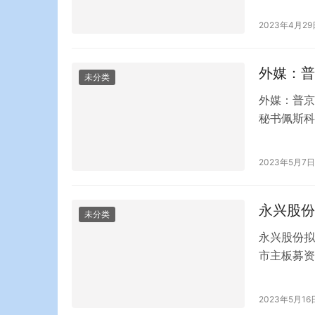
石油、中国
2023年4月29
5.32亿
外媒：普
未分类
外媒：普京
秘书佩斯科
日早上给他
间发布消息
2023年5月7日
去世，终年
永兴股份
未分类
永兴股份拟
市主板募资
永兴股份)
上交所主板
2023年5月16
州，占其营