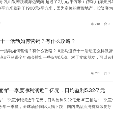
房 乳山银滩跌成海边鹤岗 超过了2万元/平方米 山东乳山海景房
0元/平方米跌到了1900元/平方米，因为定位的度假地产，投资客为
人接盘，旅游产业萎靡，真的只剩“看海”的价值了。项目位于山
滩，该度假区从1992年就开始兴建，在1994年被评为省级旅游
日
218
0
积8.5平方公里。由此，新房的投资热度只升不降，年销…
十一活动如何营销？有什么攻略？
一活动如何营销？有什么攻略？ #亚马逊双十一活动怎么样做营
享#亚马逊全年都会推出一些促销活动。对于卖家朋友，可以选
他们报名。不同的活动有不同的运营策略，那么如何营销亚马逊
呢？ 第一，大力推广之前的关键词优化 前期随着搜索热度的提
211
0
的关键位置增加特定节假日的关键词，有助于在推广期吸引定向
这时…
桶油”一季度净利润近千亿元，日均盈利5.32亿元
油”一季度净利润近千亿元，日均盈利5.32亿元 #“三桶油”一季度
今年一季度，全球油价同比大幅下跌，国内成品油消费持续复苏
疲软。在这样的行业背景下，国内“三桶油”一季度成绩斐然。中