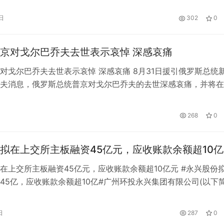
石化、中国中海油一季度共实现净利润958.39亿元，平均一天
日
302
0
元。 中国石油净利润持续增长，一季度成为“三桶油”中最赚钱…
京对戈尔巴乔夫去世表示哀悼 深感哀痛
对戈尔巴乔夫去世表示哀悼 深感哀痛 8月31日援引俄罗斯总统
夫消息，俄罗斯总统普京对戈尔巴乔夫的去世深感哀痛，并将在
的亲友发去唁电。俄罗斯总统事务局中央临床医院当地时间30
称，苏联最后一任领导人戈尔巴乔夫当天晚上因长期重病医治无
268
0
91岁。
拟在上交所主板融资45亿元，应收账款余额超10
在上交所主板融资45亿元，应收账款余额超10亿元 #永兴股份
45亿，应收账款余额超10亿#广州环投永兴集团有限公司(以下
作为广州市垃圾焚烧发电项目的唯一投资运营主体，于近几个月
受理，并在招股说明书中预披露。资料显示，公司主要区域为广
日
287
0
收的90%以上，目标是打造国内一流的环保能源公司。 资料显