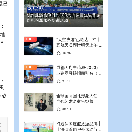
是已
112.4K
杭州亚运会倒计时100天！探营亚运曹操
司机冠军服务培训活动
个；
供地
“太空快递”已送达：神十
8
五航天员预计明天上午“拆
快递”
96.8K
成都天府中药城·2023产
业建圈强链招商引智（大
份，
湾区）专场推介会在广州
81.3K
举行
积
(教
全球国际国礼形象大使—
当代艺术名家朱继善
80.5K
打造休闲度假旅游品牌 |
鉴
上海湾首届户外运动节暨
注