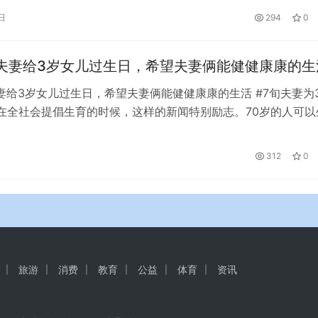
些细节？还原梨泰院3D踩踏事故↓ 前面的人倒了，倒了一排，
日
294
0
了。 徐青和他的朋友被夹在人群中，无法动弹或呼吸。被压倒
压倒后中间插了一个人。徐青身材高挑，一米七五，身后无数人
夫妻给3岁女儿过生日，希望夫妻俩能健健康康的生
妻给3岁女儿过生日，希望夫妻俩能健健康康的生活 #7旬夫妻为
在全社会提倡生育的时候，这样的新闻特别励志。70岁的人可以
么年轻人不主动多生孩子？我们应该向这两位老人学习！ 刚生
候，我很担心两位老人会被罚款，甚至受到其他方式的惩罚。现
日
312
0
经成为一个正面的例子。事情的变化真令人吃惊。但这个孩子是
…
旅游
消费
教育
公益
体育
资讯