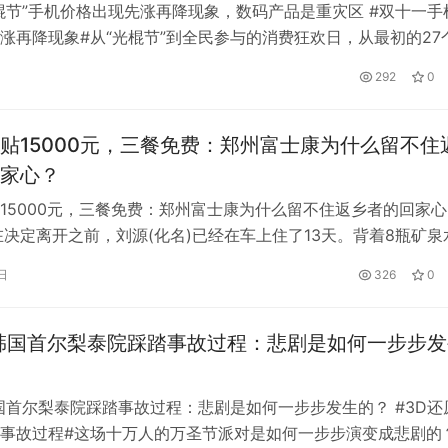
棍节”手机价格出现先涨再降现象，数码产品是重灾区 #双十一手
涨再降现象#从“光棍节”到全民参与的消费狂欢日，从最初的27
球的29万个品牌，互联网电商大踏步前进，规模和影响力不断
292
0
3年创造“神话”。然而，随着消费者生活水平的提高，平台补贴活
，低价不再是“双十一”的特殊优势，个别商品借“降价”之名偷偷
贴15000元，三餐免费：郑州富士康为什么留不住
家心？
15000元，三餐免费：郑州富士康为什么留不住返乡者的回家心
在决定离开之前，刘源(化名)已经在车上住了13天。背着8瓶矿泉
面，穿上大码的休闲鞋，鞋里垫一层卫生巾，在路上走的8个半
日
326
0
一个念头——回老家。 10月30日凌晨5点多，郑州富士康机场
港区”)员工刘源终于见到了家乡政府的工作人员。一路上的艰辛…
韩国首尔梨泰院踩踏事故过程：悲剧是如何一步步发
国首尔梨泰院踩踏事故过程：悲剧是如何一步步发生的？ #3D还
事故过程#这场十万人的万圣节派对是如何一步步演变成悲剧的