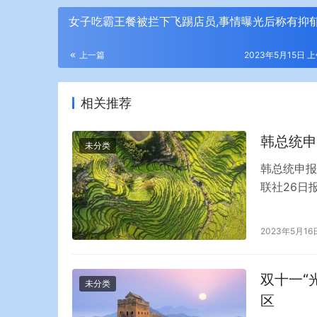
女子吃霸王餐被拦下飞踢店员,事情曝光后称有抑
上一篇
2023年5月15日 上
相关推荐
韩总统申
未分类
韩总统申报
联社26日
亿韩元(约
成。当地时
2023年5月16
首尔汝矣岛
双十一“
未分类
区