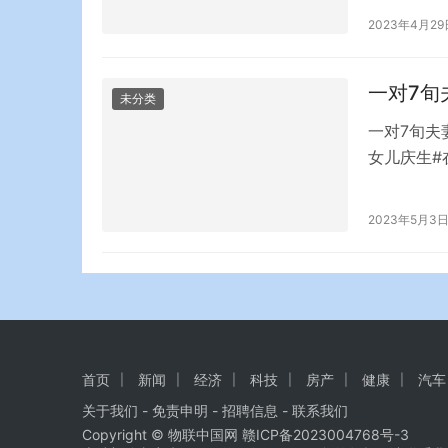
故现场有哪
2023年4月29
两排，全倒
牵着手，被
她还在尽…
一对7旬
未分类
一对7旬夫
女儿庆生#
孩子。为什
个孩子的时
2023年5月3
看来，它已
为意外怀孕
首页
新闻
经济
科技
房产
健康
汽车
关于我们
-
免责申明
- 招聘信息 -
联系我们
Copyright © 物联中国网
赣ICP备2023004768号-3