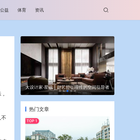
公益
体育
资讯
·星说 | 赵艺哲：理性的空间引导者
蒙牛亮相大国好货展 “牛气家底”
示，
热门文章
人不