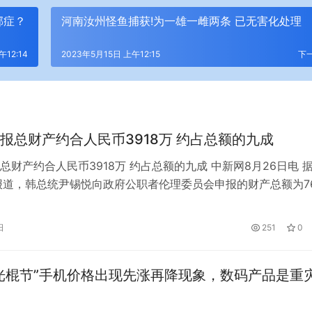
郁症？
河南汝州怪鱼捕获!为一雄一雌两条 已无害化处理
午12:14
2023年5月15日 上午12:15
下
报总财产约合人民币3918万 约占总额的九成
总财产约合人民币3918万 约占总额的九成 中新网8月26日电 
报道，韩总统尹锡悦向政府公职者伦理委员会申报的财产总额为76
合人民币3918万元)。其中，金建希名下达71亿韩元，约占总额
间5月10日，尹锡悦正式就任第二十届韩国总统，并于当天上午
日
251
0
的国会议事堂举行就职典礼。图为就职仪式上的尹锡悦与夫…
光棍节”手机价格出现先涨再降现象，数码产品是重