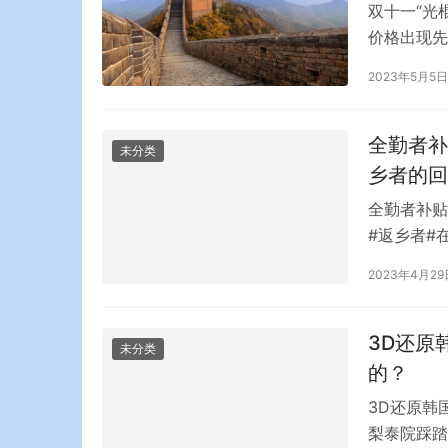
双十一“光
价格出现先
家到来自全
2023年5月5日
大，连续1
日益日常化
价…
全勤者补
未分类
乡者的回
全勤者补贴
#返乡者#
和几包香酥
2023年4月29
里，她只有
(后简称“
3D还原
未分类
的？
3D还原韩
梨泰院踩踏