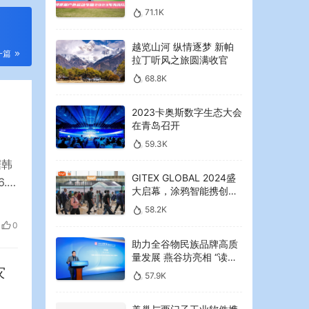
2023年海湾红叶节启幕
71.1K
越览山河 纵情逐梦 新帕
一篇
拉丁听风之旅圆满收官
68.8K
2023卡奥斯数字生态大会
在青岛召开
59.3K
据韩
GITEX GLOBAL 2024盛
.4
大启幕，涂鸦智能携创新
的九
AI解决方案引领中东可持
58.2K
在
续未来
0
助力全谷物民族品牌高质
量发展 燕谷坊亮相 “读懂
中国”国际会议
灾
57.9K