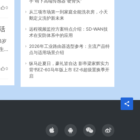
手”啃下高端传感器“硬骨头”
倒了
0
前还
从三项市场第一到家庭全能洗衣房，小天
鹅定义洗护新未来
。
活
远程视频监控方案特点介绍：SD-WAN技
术在安防体系中的应用
3岁
2026年工业路由器选型参考：主流产品特
生
点与适用场景介绍
下这
纵马赴夏日，豪礼皆自达 影帝梁家辉实力
在
0
背书EZ-60马年版上市 EZ-6超级置换季开
因
启