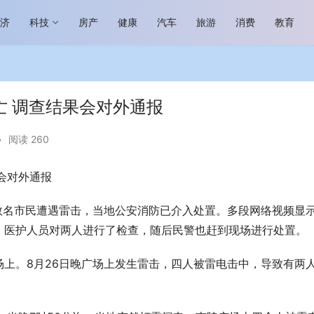
经济
科技
房产
健康
汽车
旅游
消费
教育
亡 调查结果会对外通报
•
阅读 260
会对外通报
向“新”而
助力全谷物民族品牌高质量发展 燕谷坊亮相
“读懂中国”国际会议
大设计家
数名市民遭遇雷击，当地公安消防已介入处置。多段网络视频显
，医护人员对两人进行了检查，随后民警也赶到现场进行处置。
上。8月26日晚广场上发生雷击，四人被雷电击中，导致有两