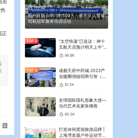
电击
112.4K
的伤
杭州亚运会倒计时100天！探营亚运曹操
司机冠军服务培训活动
因正
“太空快递”已送达：神十
五航天员预计明天上午“拆
快递”
96.8K
鉴
注
成都天府中药城·2023产
业建圈强链招商引智（大
湾区）专场推介会在广州
81.3K
举行
全球国际国礼形象大使—
当代艺术名家朱继善
80.5K
打造休闲度假旅游品牌 |
上海湾首届户外运动节暨