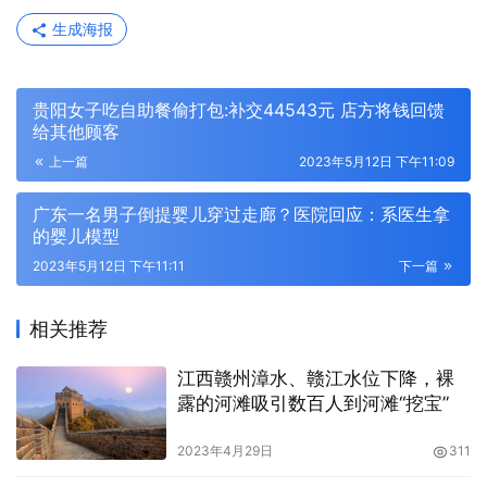
生成海报
贵阳女子吃自助餐偷打包:补交44543元 店方将钱回馈
给其他顾客
上一篇
2023年5月12日 下午11:09
广东一名男子倒提婴儿穿过走廊？医院回应：系医生拿
的婴儿模型
2023年5月12日 下午11:11
下一篇
相关推荐
江西赣州漳水、赣江水位下降，裸
露的河滩吸引数百人到河滩“挖宝”
2023年4月29日
311