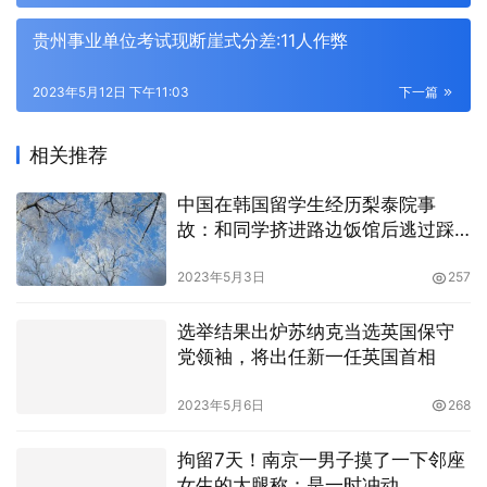
贵州事业单位考试现断崖式分差:11人作弊
2023年5月12日 下午11:03
下一篇
相关推荐
中国在韩国留学生经历梨泰院事
故：和同学挤进路边饭馆后逃过踩
踏
2023年5月3日
257
选举结果出炉苏纳克当选英国保守
党领袖，将出任新一任英国首相
2023年5月6日
268
拘留7天！南京一男子摸了一下邻座
女生的大腿称：是一时冲动