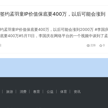
挑战。 通货膨胀 9月份，意大利通货膨胀率达到8.9%，带动了
签约孟羽童IP价值保底要400万，以后可能会涨到
约孟羽童IP价值保底要400万，以后可能会涨到2000万 #李国庆
底要400万#5月11日，李国庆在网络平台的一个视频中谈到了
称他早就料到她会离开。年轻人的人生目标或者职业发展，有时
日
226
0
法不一样。孟羽童遇到董明珠，遇到一个好老师，可以为她铺路
间，一定有一家MCN公司挖她的墙角。以孟羽童现在的IP价值
旅游
消费
教育
公益
体育
资讯