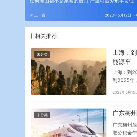
任何理由都不是家暴的借口 严重可追究刑事责任
上一篇
2023年5月12日 下
相关推荐
上海：到
未分类
能源车
上海：到2
到2025
路货运量比
2023年5月15
海铁联运货
量增长8%
广东梅州
未分类
广东梅州放
取公积金作