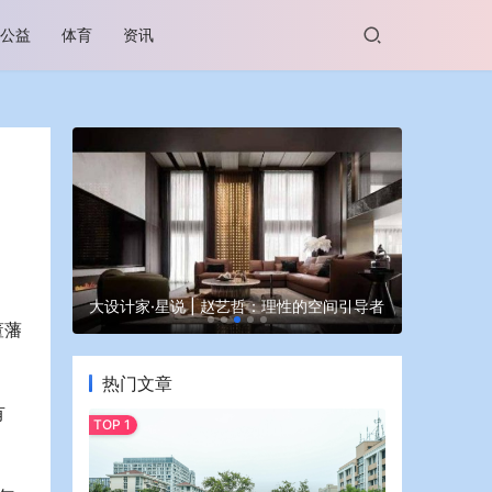
公益
体育
资讯
谷坊亮相
大设计家·星说 | 赵艺哲：理性的空间引导者
蒙牛亮相大
董藩
热门文章
有