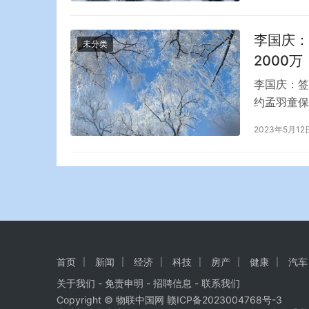
面临的主要
和企业…
李国庆：
未分类
2000万
李国庆：签
约孟羽童保
童的辞职，
2023年5月12
和老板的想
在她工作期
首页
新闻
经济
科技
房产
健康
汽车
关于我们
-
免责申明
- 招聘信息 -
联系我们
Copyright © 物联中国网
赣ICP备2023004768号-3