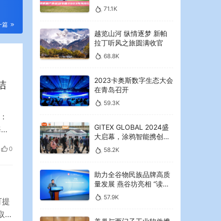
2023年海湾红叶节启幕
71.1K
一篇
越览山河 纵情逐梦 新帕
拉丁听风之旅圆满收官
68.8K
2023卡奥斯数字生态大会
洁
在青岛召开
59.3K
海：
GITEX GLOBAL 2024盛
海铁
大启幕，涂鸦智能携创新
装箱
AI解决方案引领中东可持
0
58.2K
数
续未来
助力全谷物民族品牌高质
量发展 燕谷坊亮相 “读懂
中国”国际会议
57.9K
可提
取住