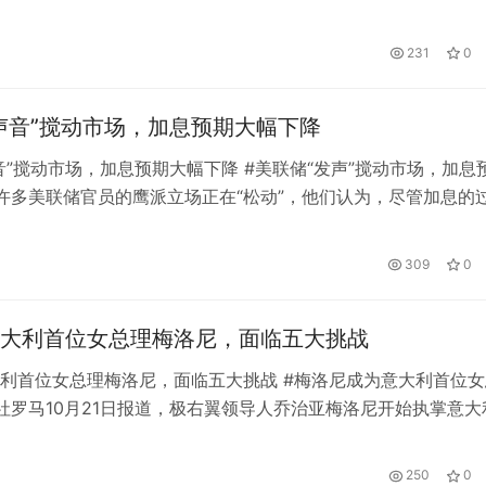
购房首付款实施细则》。 其中，梅州市提出，缴存职工及其配
区域内购买商品住房(或二手房)，与房地产企业签订购房合同(
231
0
产证过户手续)仍未足额交付首付的，可提取公积金作为首付 可
声音”搅动市场，加息预期大幅下降
音”搅动市场，加息预期大幅下降 #美联储“发声”搅动市场，加息
许多美联储官员的鹰派立场正在“松动”，他们认为，尽管加息的
但可能是进一步缩减加息规模的时候了。 这种密集的声音使得
储12月加息75个基点可能性的预期大幅下降。美联储政策立场
309
0
“鸽子嗡嗡直叫”，引起股市、债市、大宗商品市场波动。 周五
大利首位女总理梅洛尼，面临五大挑战
利首位女总理梅洛尼，面临五大挑战 #梅洛尼成为意大利首位女
社罗马10月21日报道，极右翼领导人乔治亚梅洛尼开始执掌意大
膨胀和全球不确定因素已经给负债累累的意大利经济带来沉重负
是这位意大利兄弟会领导人及其盟友在领导欧元区第三大经济区
250
0