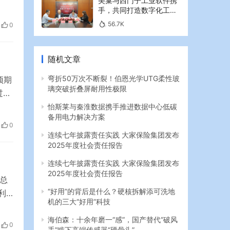
美巢与西门子工业软件携
偶在
手，共同打造数字化工业
或与
新篇章
56.7K
0
以
随机文章
弯折50万次不断裂！伯恩光学UTG柔性玻
预期
璃突破折叠屏耐用性极限
过程
市场
怡斯莱与秦淮数据携手推进数据中心低碳
备用电力解决方案
转
0
，
连续七年披露责任实践 大家保险集团发布
2025年度社会责任报告
连续七年披露责任实践 大家保险集团发布
2025年度社会责任报告
总
“好用”的背后是什么？硬核拆解添可洗地
利
机的三大“好用”科技
块时
海伯森：十余年磨一“感”，国产替代“破风
0
手”啃下高端传感器“硬骨头”