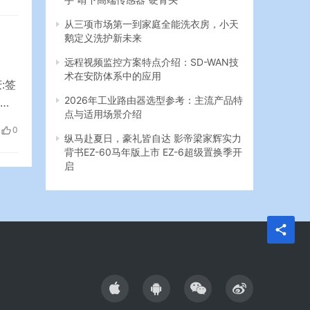
家庭
从三项市场第一到家庭全能洗衣房，小天
鹅定义洗护新未来
远程视频监控方案特点介绍：SD-WAN技
术在安防体系中的应用
:签
2026年工业路由器选型参考：主流产品特
孟羽
点与适用场景介绍
候
0
。
纵马赴夏日，豪礼皆自达 影帝梁家辉实力
背书EZ-60马年版上市 EZ-6超级置换季开
…
启