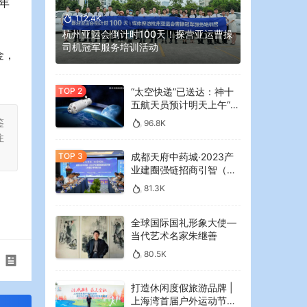
年
112.4K
杭州亚运会倒计时100天！探营亚运曹操
司机冠军服务培训活动
金，
“太空快递”已送达：神十
五航天员预计明天上午“拆
快递”
鉴
96.8K
注
成都天府中药城·2023产
业建圈强链招商引智（大
湾区）专场推介会在广州
81.3K
举行
全球国际国礼形象大使—
当代艺术名家朱继善
80.5K
打造休闲度假旅游品牌 |
上海湾首届户外运动节暨