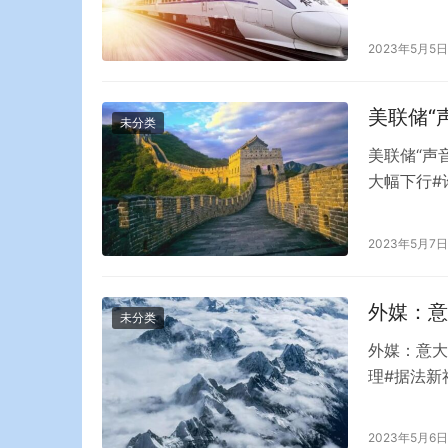
房公积金作
梅州市行政
2023年5月5日
卖方办理房
提取公…
美联储“
未分类
美联储“声
大幅下行#
尚未结束，
目前对美联
2023年5月7日
向，一下子
就…
外媒：意
未分类
外媒：意大
理#据法新
政府，通货
担。 以下
2023年5月6日