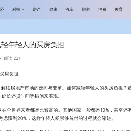
经济
科技
房产
健康
汽车
旅游
消费
教育
减轻年轻人的买房负担
•
阅读 221
的买房负担
场进入恢复发展快车道 向“新”而
助力全谷物民族品牌高质量发展 燕
生机
“读懂中国”国际会议
，解读房地产市场的走向与变革。如何减轻年轻人的买房负担？
、延长还贷时间等措施来实现。
这在全世界来看都是比较高的。其他国家一般都是10%，甚至还
以考虑降到20%，这样年轻人积累够首付的过程就会缩短。