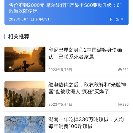
售价不到2000元 摩尔线程国产显卡S80驱动升级：61
款游戏随便玩
2023年5月11日 下午8:31
下一篇
相关推荐
印尼巴厘岛身亡2中国游客身份确
认，已联系死者家属
2023年5月5日
252
继电热毯之后，秋衣秋裤和“光腿神
器”也被欧洲人“疯狂”买爆了
2023年5月4日
286
湖南一年吃掉330万吨辣椒，人均
每年消费100斤辣椒