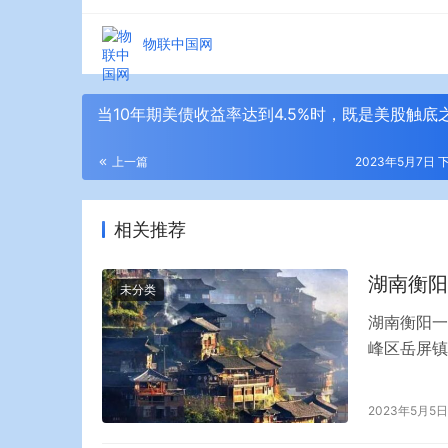
物联中国网
当10年期美债收益率达到4.5%时，既是美股触底
上一篇
2023年5月7日 下
相关推荐
湖南衡阳
未分类
湖南衡阳一
峰区岳屏镇
村民讲述，
大，这很可
2023年5月5日
着大雨。 