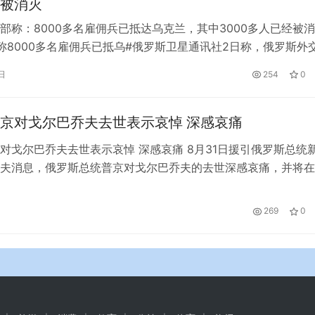
被消灭
部称：8000多名雇佣兵已抵达乌克兰，其中3000多人已经被
称8000多名雇佣兵已抵乌#俄罗斯卫星通讯社2日称，俄罗斯外
60多个国家的8000多名雇佣兵已经抵达乌克兰。俄军表示，已
日
254
0
00多名外国雇佣兵，同样数量的人已经回国。此前一天，英国媒
交大臣已经证实，自俄乌冲突以来，英国网络特工在乌“网络战”
京对戈尔巴乔夫去世表示哀悼 深感哀痛
对戈尔巴乔夫去世表示哀悼 深感哀痛 8月31日援引俄罗斯总统
夫消息，俄罗斯总统普京对戈尔巴乔夫的去世深感哀痛，并将在
的亲友发去唁电。俄罗斯总统事务局中央临床医院当地时间30
称，苏联最后一任领导人戈尔巴乔夫当天晚上因长期重病医治无
269
0
91岁。