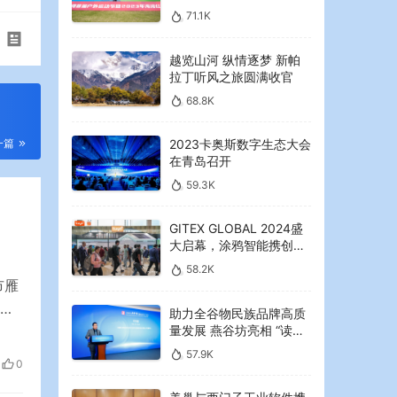
2023年海湾红叶节启幕
71.1K
越览山河 纵情逐梦 新帕
拉丁听风之旅圆满收官
68.8K
2023卡奥斯数字生态大会
一篇
在青岛召开
59.3K
GITEX GLOBAL 2024盛
大启幕，涂鸦智能携创新
AI解决方案引领中东可持
58.2K
续未来
市雁
村
助力全谷物民族品牌高质
量发展 燕谷坊亮相 “读懂
中国”国际会议
风连
57.9K
0
一直