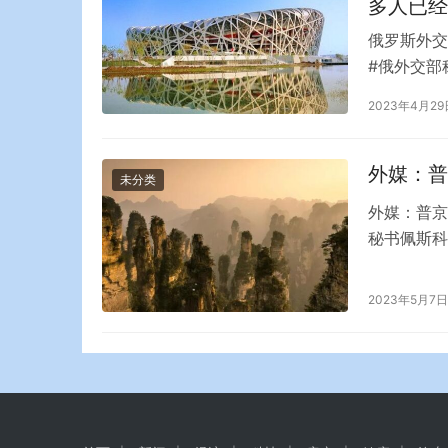
多人已经
俄罗斯外交
#俄外交部
表示，来自
2023年4月29
消灭了30
称，英国外
外媒：普
未分类
外媒：普京
秘书佩斯科
日早上给他
间发布消息
2023年5月7日
去世，终年