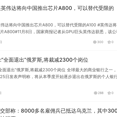
。…
头英伟达将向中国推出芯片A800，可以替代受限的
英伟达将向中国推出芯片A800，可以替代受限的A100 #英伟达
片A800#11月8日，国家商报记者从GPU巨头英伟达获悉，该公
度投产英伟达A800 GPU(以下简称A800)。英伟达方面表示，
日
300
0
伟达A100 GPU(以下简称“A100”)面向中国客户的替代产品。A8
关于出口管制的明确测试，并且不…
:“全面退出”俄罗斯,将裁减2300个岗位
“全面退出”俄罗斯,将裁减2300个岗位 全球最大的商业银行之一
25日发表声明称，将从本季度开始逐步退出在俄罗斯的个人银
行业务，将裁减在俄罗斯的15家分行，约2300个工作岗位。此
息指出，花旗银行还将继续积极寻求出售部分俄罗斯消费者银行
日
288
0
花旗表示，受退出影响的消费产品和渠道包括存款、投资、贷款
交部称：8000多名雇佣兵已抵达乌克兰，其中300