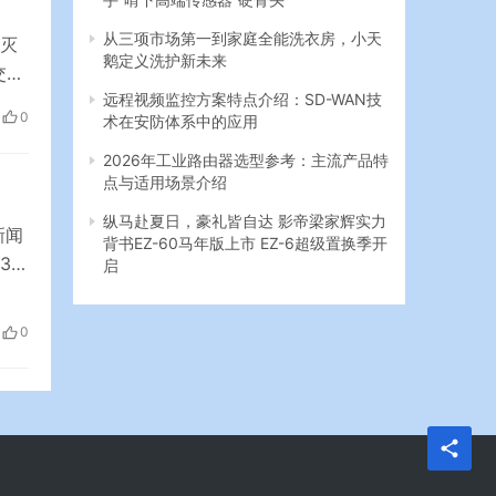
从三项市场第一到家庭全能洗衣房，小天
消灭
鹅定义洗护新未来
交部
远程视频监控方案特点介绍：SD-WAN技
经
0
术在安防体系中的应用
体
…
2026年工业路由器选型参考：主流产品特
点与适用场景介绍
纵马赴夏日，豪礼皆自达 影帝梁家辉实力
新闻
背书EZ-60马年版上市 EZ-6超级置换季开
31
启
日夜
效
0