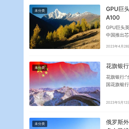
洞穿到一楼
GPU巨
未分类
A100
GPU巨头
中国推出芯
将于第三季
2023年4月28
A800是英
合美国政府
花旗银行
未分类
花旗银行:
国花旗银行
务和商业银
界面新闻消
2023年5月12
务组合。 
银…
俄罗斯外
未分类