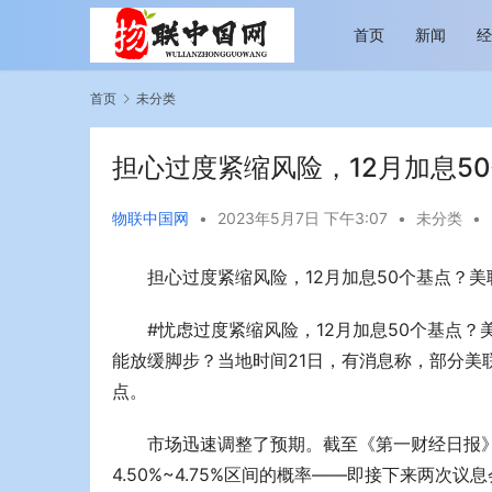
首页
新闻
首页
未分类
担心过度紧缩风险，12月加息5
物联中国网
•
2023年5月7日 下午3:07
•
未分类
•
担心过度紧缩风险，12月加息50个基点？
越览山河 纵情逐梦 新帕拉丁听风之旅即日
今年旅游市
启程
行展现蓬勃
#忧虑过度紧缩风险，12月加息50个基点
能放缓脚步？当地时间21日，有消息称，部分美
点。
市场迅速调整了预期。截至《第一财经日报》发
4.50%~4.75%区间的概率——即接下来两次议