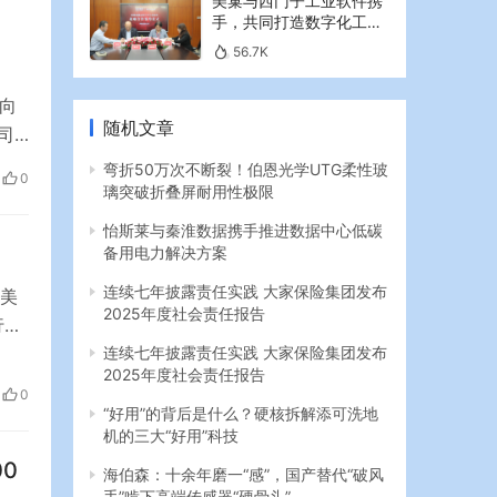
美巢与西门子工业软件携
手，共同打造数字化工业
新篇章
56.7K
将向
随机文章
司
弯折50万次不断裂！伯恩光学UTG柔性玻
0
00符
璃突破折叠屏耐用性极限
怡斯莱与秦淮数据携手推进数据中心低碳
备用电力解决方案
连续七年披露责任实践 大家保险集团发布
，美
2025年度社会责任报告
行业
外，
连续七年披露责任实践 大家保险集团发布
2025年度社会责任报告
业
0
和
“好用”的背后是什么？硬核拆解添可洗地
机的三大“好用”科技
0
海伯森：十余年磨一“感”，国产替代“破风
手”啃下高端传感器“硬骨头”