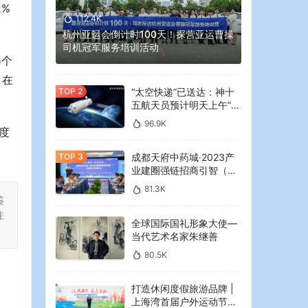
2%
112.4K
杭州亚运会倒计时100天！探营亚运曹操
司机冠军服务培训活动
5个
，在
“太空快递”已送达：神十
五航天员预计明天上午“拆
快递”
96.9K
度
成都天府中药城·2023产
业建圈强链招商引智（大
湾区）专场推介会在广州
81.3K
举行
鉴
注
全球国际国礼形象大使—
当代艺术名家朱继善
80.5K
打造休闲度假旅游品牌 |
上海湾首届户外运动节暨