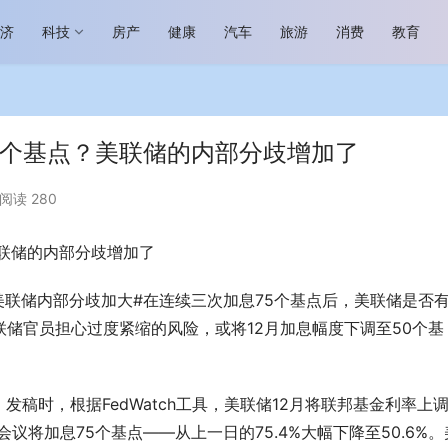
经济
科技
房产
健康
汽车
旅游
消费
教育
0个基点？美联储的内部分歧增加了
阅读 280
美联储的内部分歧增加了
场进入恢复发展快车道 向“新”而
助力全谷物民族品牌高质量发展 燕
生机
“读懂中国”国际会议
？美联储内部分歧加大#在连续三次加息75个基点后，美联储是否
联储官员担心过度紧缩的风险，或将12月加息幅度下调至50个基
稿时，根据FedWatch工具，美联储12月将联邦基金利率上
息会议将加息75个基点——从上一日的75.4%大幅下降至50.6%。