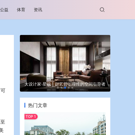
公益
体育
资讯
谷坊亮相
大设计家·星说 | 赵艺哲：理性的空间引导者
蒙牛亮相大
有可
热门文章
调至
美