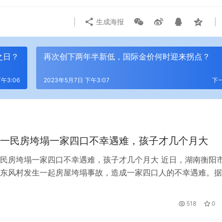
生成海报
之日？
再次创下两年半新低，国际金价何时迎来拐点？
午3:06
2023年5月7日 下午3:07
下
一民房垮塌一家四口不幸遇难，孩子才几个月大
民房垮塌一家四口不幸遇难，孩子才几个月大 近日，湖南衡阳
东风村发生一起房屋垮塌事故，造成一家四口人的不幸遇难。据
事故的房屋房龄已经有十多年了。事发当天，风力较大，雨势较
能是导致垮塌的主要原因。 一村民表示：清明节前夕，当地大
518
0
大概在4月4日下午3时30分左右，村里的一栋房屋垮塌，从三楼