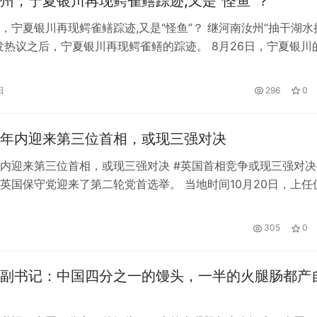
州，宁夏银川再现鳄雀鳝踪迹,又是“怪鱼”？
，宁夏银川再现鳄雀鳝踪迹,又是“怪鱼”？ 继河南汝州“抽干湖水
发热议之后，宁夏银川再现鳄雀鳝的踪迹。 8月26日，宁夏银川
段视频称，2个月前他和家人在金凤区某桥边散步时，发现河里
过的鱼。 王先生平时爱好钓鱼，但从未见过这类长相奇特、修
日
296
0
直到看到汝州抓鳄雀鳝的消息后，他才意识到，他当时看到的鱼很
年内迎来第三位首相，或现三强对决
内迎来第三位首相，或现三强对决 #英国首相竞争或现三强对决
英国保守党迎来了第二轮党首选举。 当地时间10月20日，上任
布，辞去首相职务和执政党保守党党首职务一职，成为英国历史
短的首相。 英国前首相约翰逊因一系列丑闻辞职后，保守党内
305
0
次议员投票，随后有16万保守党党员选举特拉兹接替约翰逊。 
副书记：中国四分之一的馒头，一半的火腿肠都产