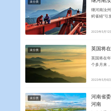
继河南汝
未分类
继河南汝州
鳄雀鳝”引
先生分享一
一条从未见
2023年5月12
“怪鱼”。
可…
英国将在
未分类
英国将在年
个多月来，
周的露台宣
在职时间最
2023年5月6日
先经历了五
往不…
河南省委
未分类
河南