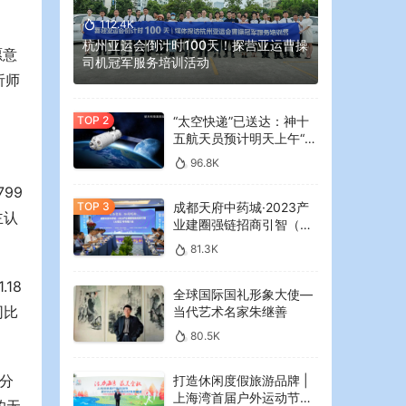
112.4K
杭州亚运会倒计时100天！探营亚运曹操
愿意
司机冠军服务培训活动
析师
“太空快递”已送达：神十
五航天员预计明天上午“拆
快递”
96.8K
799
成都天府中药城·2023产
主认
业建圈强链招商引智（大
湾区）专场推介会在广州
81.3K
举行
18
全球国际国礼形象大使—
同比
当代艺术名家朱继善
80.5K
部分
打造休闲度假旅游品牌 |
上海湾首届户外运动节暨