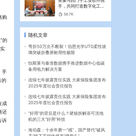
美巢与西门子工业软件携
手，共同打造数字化工业
新篇章
56.7K
格购
随机文章
”的
弯折50万次不断裂！伯恩光学UTG柔性玻
确实
璃突破折叠屏耐用性极限
怡斯莱与秦淮数据携手推进数据中心低碳
备用电力解决方案
；手
售的
连续七年披露责任实践 大家保险集团发布
2025年度社会责任报告
连续七年披露责任实践 大家保险集团发布
2025年度社会责任报告
在成
商还
“好用”的背后是什么？硬核拆解添可洗地
机的三大“好用”科技
告诉
海伯森：十余年磨一“感”，国产替代“破风
手”啃下高端传感器“硬骨头”