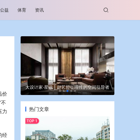
公益
体育
资讯
谷坊亮相
大设计家·星说 | 赵艺哲：理性的空间引导者
蒙牛亮相大
品价
”不
热门文章
压力
的经