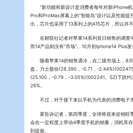
“新功能和新设计是消费者每年对新iPhone机
Pro和ProMax屏幕上的“智能岛”设计以及性能提升
出，芯片也采用了13系列上的A15芯片，所以并
在财联社记者对苹果14系列首日销售的调查中，
而14产品则没有“市场”。10月初Iphone14 
随着苹果14的销售遇冷，在二级市场上，8月
盘，力士股份(28.390，-0.71，-2.44%)(0
(25.100，-0.79，-3.05%)(002241。SZ)下跌
26%。
不过，对于接下来以手机为代表的消费电子
霍告诉记者，第四季度，全球将迎来促销旺季
会在一定程度上带动4季度手机的销量，消耗库
到提振。