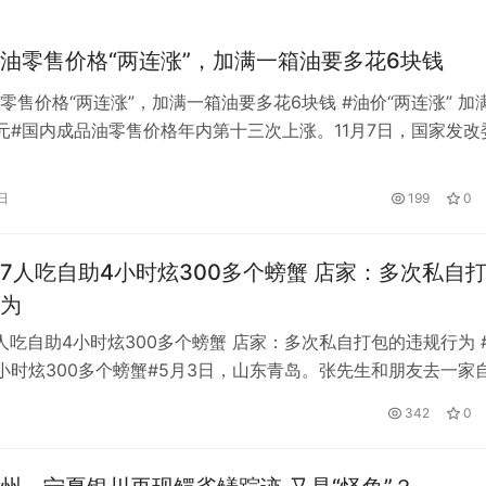
油零售价格“两连涨”，加满一箱油要多花6块钱
零售价格“两连涨”，加满一箱油要多花6块钱 #油价“两连涨” 加
元#国内成品油零售价格年内第十三次上涨。11月7日，国家发改
日24时起，国内汽油价格提高155元/吨，柴油价格提高150元/
调0.12元/升，95号汽油和0号柴油也上调0.13元/升。 导致私
日
199
0
业用油成本增加。以一辆油箱容量为50L…
7人吃自助4小时炫300多个螃蟹 店家：多次私自
为
人吃自助4小时炫300多个螃蟹 店家：多次私自打包的违规行为 #
小时炫300多个螃蟹#5月3日，山东青岛。张先生和朋友去一家
蟹壳摆满桌子引人注目。张先生介绍，当时有7个朋友。平时大
342
0
所以一般都选择食堂，吃了四个小时。他们吃了80多碗杨志吗
螃蟹，四五十盒榴莲、甜虾和生鱼片。他们也吃了很多，小龙虾也