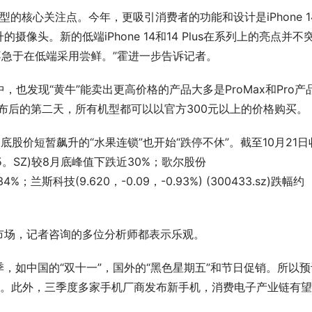
型的核心关注点。今年，更吸引消费者的功能和设计是iPhone 14
的摄像头。新的低端iPhone 14和14 Plus在系列上的亮点并不
不急于在低端采用尝鲜。”霍进一步告诉记者。
也发现“黄牛”能卖出更高价格的产品大多是ProMax和Pro产
Plus发布后的第二天，所有机型都可以以官方300元以上的价格购买。
底股价短暂飙升的“水果连锁”也开始“跌停不休”。截至10月21日
02475。SZ)较8月底峰值下跌近30%；歌尔股份
约34%；兰斯科技(9.620，-0.09，-0.93%) (300433.sz)跌幅约
市场，记者咨询的多位分析师都表示乐观。
，如中国的“双十一”，国外的“黑色星期五”和节日促销。所以预
存。此外，三季度多家手机厂商发布新手机，消费电子产业链有