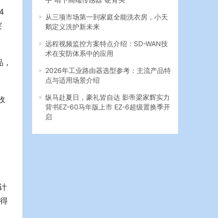
 
从三项市场第一到家庭全能洗衣房，小天
突
鹅定义洗护新未来
远程视频监控方案特点介绍：SD-WAN技
术在安防体系中的应用
品，
2026年工业路由器选型参考：主流产品特
点与适用场景介绍
纵马赴夏日，豪礼皆自达 影帝梁家辉实力
收
背书EZ-60马年版上市 EZ-6超级置换季开
启
计
望得