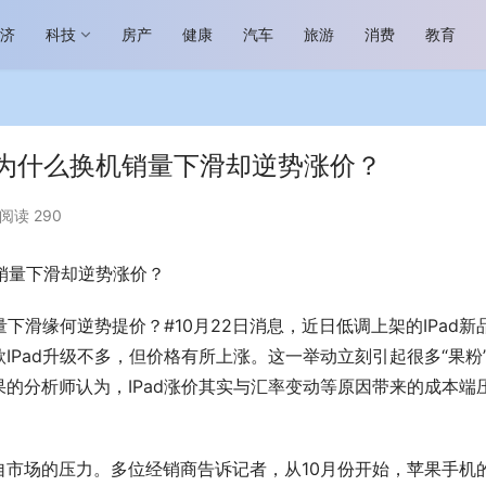
经济
科技
房产
健康
汽车
旅游
消费
教育
了 为什么换机销量下滑却逆势涨价？
阅读 290
机销量下滑却逆势涨价？
场进入恢复发展快车道 向“新”而
助力全谷物民族品牌高质量发展 燕
生机
“读懂中国”国际会议
销量下滑缘何逆势提价？#10月22日消息，近日低调上架的IPad新
IPad升级不多，但价格有所上涨。这一举动立刻引起很多“果粉
的分析师认为，IPad涨价其实与汇率变动等原因带来的成本端
市场的压力。多位经销商告诉记者，从10月份开始，苹果手机