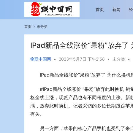
首页
新闻
首页
未分类
IPad新品全线涨价“果粉”放弃
物联中国网
•
2023年5月7日 下午2:58
•
未分类
•
IPad新品全线涨价“果粉”放弃了 为什么换
越览山河 纵情逐梦 新帕拉丁听风之旅即日
今年旅游市
启程
行展现蓬勃
#IPad新品全线涨价 “果粉”放弃此时换机 
格全线上涨，现货产品也有不同程度的上涨。新款
满，放弃此时换机。记者采访的多位长期跟踪苹果
有关。
另一方面，苹果的核心产品手机也受到了来自