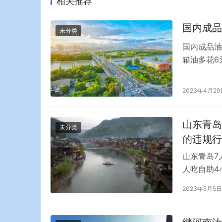
相关推荐
国内成品
未分类
国内成品油
箱油多花6
宣布，自今
92号汽油上
2023年4月29
主和物流企
山东青岛
未分类
的违规行
山东青岛7
人吃自助4
餐厅吃饭，
2023年5月5日
吃的很多，
300多只
没…