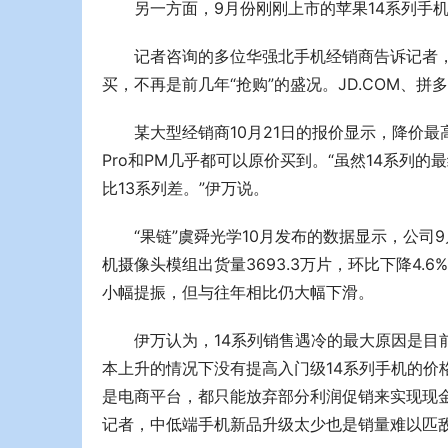
另一方面，9月份刚刚上市的苹果14系列手
记者咨询的多位华强北手机经销商告诉记者，
买，不再是前几年“抢购”的盛况。JD.COM、拼多
某大型经销商10月21日的报价显示，降价最高
Pro和PM几乎都可以原价买到。“虽然14系列
比13系列差。”伊万说。
“果链”虞舜光学10月发布的数据显示，公司9
机摄像头模组出货量3693.3万片，环比下降4.
小幅提振，但与往年相比仍大幅下滑。
伊万认为，14系列销售遇冷的最大原因是目
本上升的情况下没有提高入门级14系列手机的价
是电商平台，都只能放弃部分利润促销来实现现
记者，中低端手机新品升级太少也是销量难以匹敌