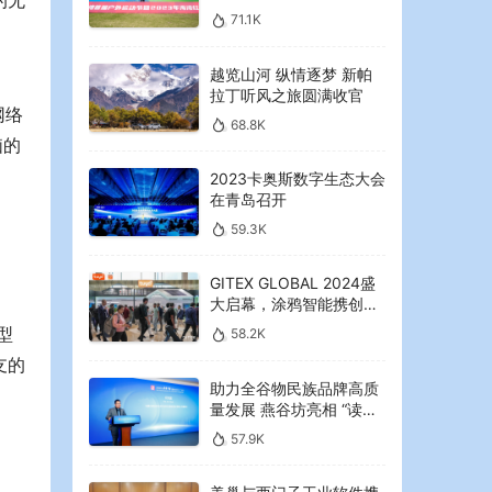
的无
2023年海湾红叶节启幕
71.1K
越览山河 纵情逐梦 新帕
拉丁听风之旅圆满收官
网络
68.8K
脑的
2023卡奥斯数字生态大会
在青岛召开
。
59.3K
GITEX GLOBAL 2024盛
大启幕，涂鸦智能携创新
AI解决方案引领中东可持
型
58.2K
续未来
支的
助力全谷物民族品牌高质
量发展 燕谷坊亮相 “读懂
中国”国际会议
57.9K