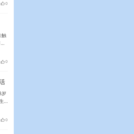
，人
0
雀
未触
警告
升
10
0
活
3岁
生
下这
在
0
因