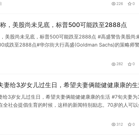
同时，也有网友质疑，为了一条鱼，如此大费周章值得吗？ 为此
日
226
0
客户端采访了中科院动物研究所副研究员赵亚辉，其解释道，鳄
称，美股尚未见底，标普500可能跌至2888点
，美股尚未见底，标普500可能跌至2888点 #高盛警告美股尚
0或跌至2888点#华尔街大行高盛(Goldman Sachs)的策略师
市尚未触底，因为这一资产类别没有完全反映最近实际收益率上
率上升的情况。 包括Kamakshya Trivedi在内的高盛策略师在
282
0
报告中写道:“与债券和现金资产…
夫妻给3岁女儿过生日，希望夫妻俩能健健康康的生
妻给3岁女儿过生日，希望夫妻俩能健健康康的生活 #7旬夫妻为
在全社会提倡生育的时候，这样的新闻特别励志。70岁的人可以
么年轻人不主动多生孩子？我们应该向这两位老人学习！ 刚生
候，我很担心两位老人会被罚款，甚至受到其他方式的惩罚。现
日
312
0
经成为一个正面的例子。事情的变化真令人吃惊。但这个孩子是
…