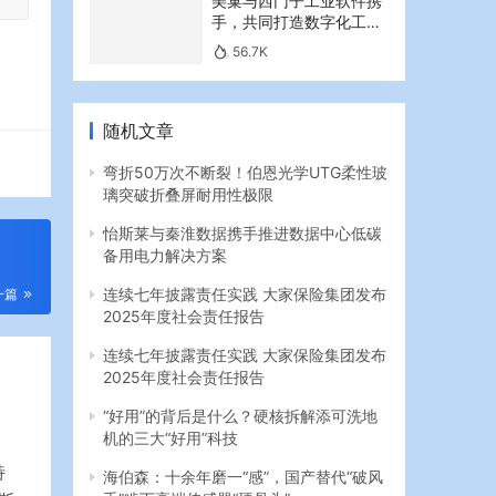
美巢与西门子工业软件携
手，共同打造数字化工业
新篇章
56.7K
随机文章
弯折50万次不断裂！伯恩光学UTG柔性玻
璃突破折叠屏耐用性极限
怡斯莱与秦淮数据携手推进数据中心低碳
备用电力解决方案
连续七年披露责任实践 大家保险集团发布
一篇
2025年度社会责任报告
连续七年披露责任实践 大家保险集团发布
2025年度社会责任报告
“好用”的背后是什么？硬核拆解添可洗地
机的三大“好用”科技
特
海伯森：十余年磨一“感”，国产替代“破风
手”啃下高端传感器“硬骨头”