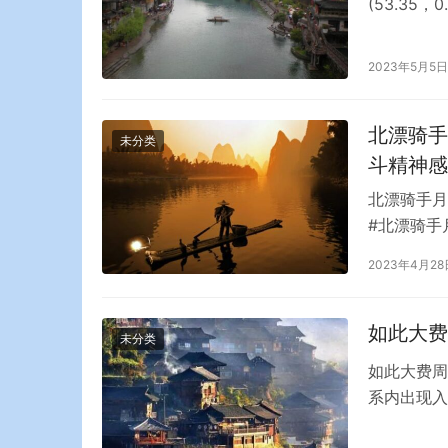
(53.35
拉(224.6
面临法院要
2023年5月5日
三访问了位
北漂骑手
未分类
斗精神感
北漂骑手月
#北漂骑手
示，42岁
2023年4月28
手。 虽然
家，他已经
如此大费
未分类
如此大费周
系内出现入
鱼”，而为