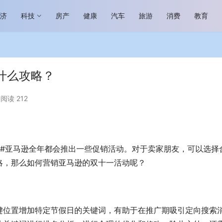
经济
科技
房产
健康
汽车
旅游
消费
教育
什么攻略？
阅读 212
场进入恢复发展快车道 向“新”而
助力全谷物民族品牌高质量发展 燕
生机
“读懂中国”国际会议
享#亚马逊全年都会推出一些促销活动。对于卖家朋友，可以选择
略，那么如何营销亚马逊的双十一活动呢？
键位置增加特定节假日的关键词，有助于在推广期吸引定向搜索