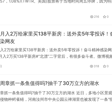
，0.57，1.08%)(TWTR。美国)股票将于当地时间周五停牌，因为
4，2.23，1.00%) (TSLA.us)首席执行官马斯克(Musk)将于10月
求完成他对这家社交媒体平台的440亿美元收购。 据悉，马斯
216
0
于旧金山的推特总部…
月入2万给家里买138平新房：送外卖5年零投诉！
染网友
入2万给家里买138平新房：送外卖5年零投诉！奋斗精神感染网
月入2万买138平新房#“北漂”二字背后，有很多奋斗者。微博视
的冯是山东菏泽单县人。现在在北京从事快递行业，是一名达达
日
318
0
住在北方400元的出租屋里，省吃俭用，每月不到1500元，但在
给家里买了新房，全款88万，共138平米。 冯师傅介绍，他…
周章抓一条鱼值得吗?抽干了30万立方的湖水
章抓一条鱼值得吗?抽干了30万立方的湖水 近日，多地小区景
侵物种鳄雀鳝，河南汝州市中央公园云禅湖里也被发现了一条“
了捉住它，当地花一个月抽干了30万立方的湖水。 3000多万网