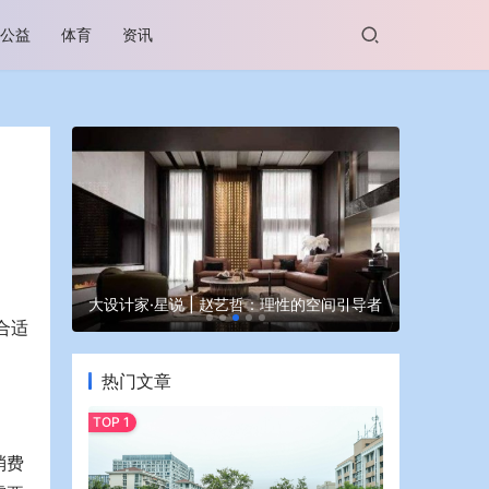
公益
体育
资讯
谷坊亮相
大设计家·星说 | 赵艺哲：理性的空间引导者
蒙牛亮相大
合适
热门文章
消费