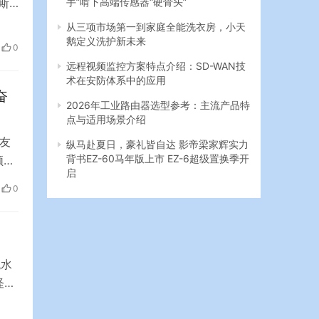
特斯
28日
从三项市场第一到家庭全能洗衣房，小天
克周
鹅定义洗护新未来
0
远程视频监控方案特点介绍：SD-WAN技
术在安防体系中的应用
奋
2026年工业路由器选型参考：主流产品特
点与适用场景介绍
友
纵马赴夏日，豪礼皆自达 影帝梁家辉实力
背书EZ-60马年版上市 EZ-6超级置换季开
频显
启
骑
0
老
观水
怪
友