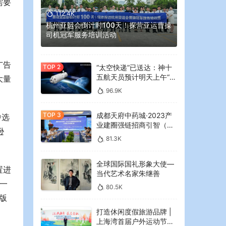
需要
112.4K
杭州亚运会倒计时100天！探营亚运曹操
司机冠军服务培训活动
广告
“太空快递”已送达：神十
五航天员预计明天上午“拆
大量
快递”
96.9K
成都天府中药城·2023产
中选
业建圈强链招商引智（大
逊
湾区）专场推介会在广州
81.3K
举行
全球国际国礼形象大使—
置进
当代艺术名家朱继善
到一
80.5K
版
打造休闲度假旅游品牌 |
上海湾首届户外运动节暨