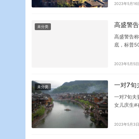
“围观”的
2023年5月16
民日报健康
鳝属于…
高盛警告
未分类
高盛警告称
底，标普50
说，美国股
和经济衰退概
2023年5月5日
月25日的
一对7旬
未分类
一对7旬夫
女儿庆生#
孩子。为什
个孩子的时
2023年5月3
看来，它已
为意外怀孕