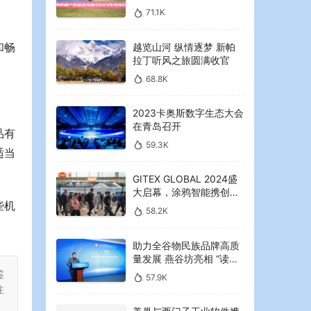
2023年海湾红叶节启幕
71.1K
和畅
越览山河 纵情逐梦 新帕
拉丁听风之旅圆满收官
68.8K
2023卡奥斯数字生态大会
在青岛召开
品有
59.3K
适当
GITEX GLOBAL 2024盛
大启幕，涂鸦智能携创新
些机
AI解决方案引领中东可持
58.2K
续未来
助力全谷物民族品牌高质
量发展 燕谷坊亮相 “读懂
中国”国际会议
鉴
57.9K
注