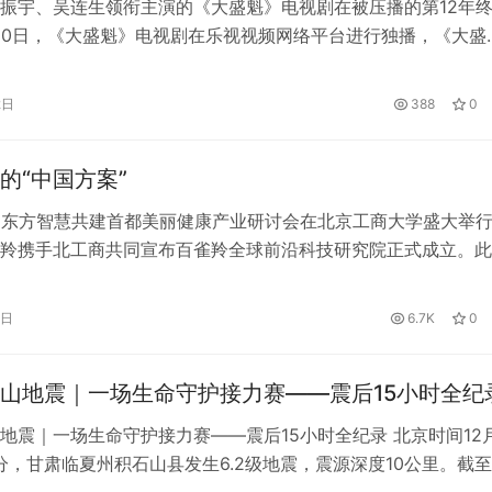
振宇、吴连生领衔主演的《大盛魁》电视剧在被压播的第12年
10日，《大盛魁》电视剧在乐视视频网络平台进行独播，《大盛
后，话题和热度持续高涨，在《大盛魁》前，《甄嬛传》一直是
平台的最热播之一，《大盛魁》仅仅播出几天，就抢占了《甄嬛
2日
388
0
榜首位置，不少网友纷纷调侃道，《大盛魁》当之无愧是王者归
的“中国方案”
日，东方智慧共建首都美丽健康产业研讨会在北京工商大学盛大举
羚携手北工商共同宣布百雀羚全球前沿科技研究院正式成立。此
百雀羚在科技创新、人才培养与产学结合方面迈出了坚实的一步
在科研领域坚守的长期主义理念，为百年品牌的可持续发展注入
7日
6.7K
0
 图：百雀羚全球前沿科技研究院正式签约揭牌 签约代表：（左
学…
山地震｜一场生命守护接力赛——震后15小时全纪
地震｜一场生命守护接力赛——震后15小时全纪录 北京时间12月
9分，甘肃临夏州积石山县发生6.2级地震，震源深度10公里。截
致甘肃105人、青海13人遇难。地震发生后，各方救援力量赶赴