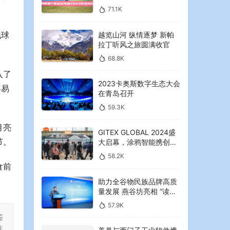
2023年海湾红叶节启幕
71.1K
地球
越览山河 纵情逐梦 新帕
拉丁听风之旅圆满收官
68.8K
入了
2023卡奥斯数字生态大会
容易
在青岛召开
59.3K
月亮
GITEX GLOBAL 2024盛
节。
大启幕，涂鸦智能携创新
AI解决方案引领中东可持
58.2K
续未来
食前
助力全谷物民族品牌高质
量发展 燕谷坊亮相 “读懂
中国”国际会议
57.9K
鉴
注