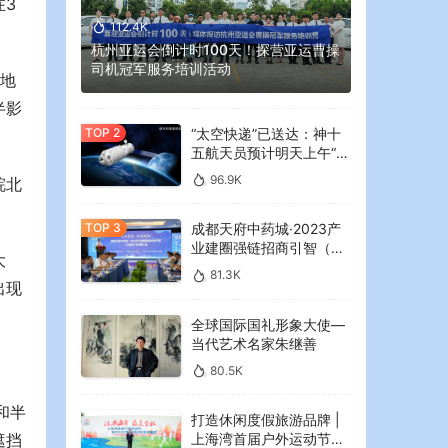
在3
112.4K
杭州亚运会倒计时100天！探营亚运曹操
司机冠军服务培训活动
北地
半影
“太空快递”已送达：神十
五航天员预计明天上午“拆
快递”
96.9K
皖北
成都天府中药城·2023产
业建圈强链招商引智（大
大
湾区）专场推介会在广州
81.3K
举行
出现
全球国际国礼形象大使—
当代艺术名家朱继善
80.5K
和半
打造休闲度假旅游品牌 |
上海湾首届户外运动节暨
遮挡