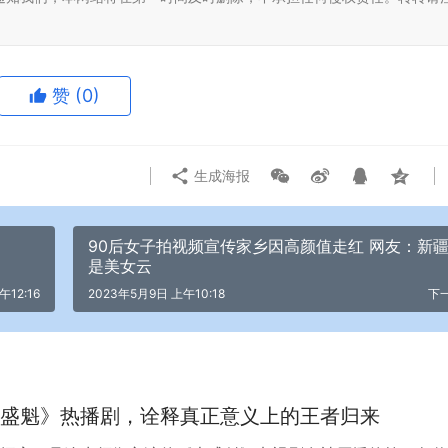
赞
(0)
生成海报
90后女子拍视频宣传家乡因高颜值走红 网友：新
是美女云
午12:16
2023年5月9日 上午10:18
下
盛魁》热播剧，诠释真正意义上的王者归来