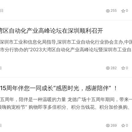
灾各项工作有序进行。
9日
255
0
大湾区自动化产业高峰论坛在深圳顺利召开
,由深圳市工业和信息化局指导,深圳市工业自动化行业协会主办,中
市分行协办的“2023大湾区自动化产业高峰论坛暨深圳市工业自
第一届第三次会员大会”在深圳顺利召开。 本次论坛以“智造未来
主题,以汇聚新理论、新技术、新成果,联通产学研用各界为特色,
日
282
0
产业知名院士、教授、博士与自动化行业企业精英人士,共话…
15周年伴您一同成长“感恩时光，感谢陪伴” ！
五周年，陪伴是一种温暖的力量 龙德广场十五周年期间，带来
级嗨购宠粉节” 购物即享多倍积分、积分当钱花、积分加价换购
金券、消费满额赠餐饮券等超值福利，还有新注册龙德广场会员
等贴心礼遇。 这是对过去岁月的一份感恩之情的回馈，也是对
日
269
0
以来支持和陪伴的深深谢意。 走过时光，带着善意直达幸福 在