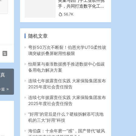
美巢与西门子工业软件携
手，共同打造数字化工业
新篇章
56.7K
随机文章
弯折50万次不断裂！伯恩光学UTG柔性玻
璃突破折叠屏耐用性极限
怡斯莱与秦淮数据携手推进数据中心低碳
备用电力解决方案
疆真
连续七年披露责任实践 大家保险集团发布
2025年度社会责任报告
一篇
连续七年披露责任实践 大家保险集团发布
2025年度社会责任报告
“好用”的背后是什么？硬核拆解添可洗地
机的三大“好用”科技
海伯森：十余年磨一“感”，国产替代“破风
手”啃下高端传感器“硬骨头”