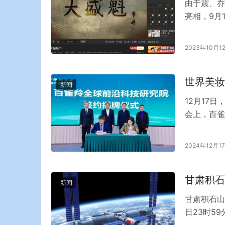
由于震、乔
亮相，9月
魁》自播出
视视频网络
2023年10月1
传》的热播
来。 好…
世界美妆
新闻
12月17
会上，百雀
不仅标志着
更凸显了其
2024年12月1
强劲动力。
北京工商大
甘肃积石
新闻
甘肃积石山
日23时5
前，地震已