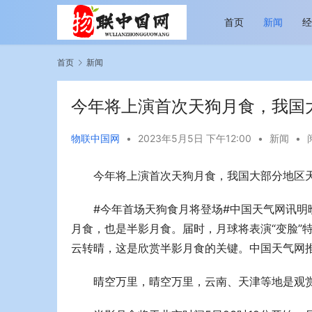
首页
新闻
首页
新闻
今年将上演首次天狗月食，我国
物联中国网
•
2023年5月5日 下午12:00
•
新闻
•
今年将上演首次天狗月食，我国大部分地区
越览山河 纵情逐梦 新帕拉丁听风之旅即日
今年旅游市
启程
行展现蓬勃
#今年首场天狗食月将登场#中国天气网讯明晚
月食，也是半影月食。届时，月球将表演“变脸”
云转晴，这是欣赏半影月食的关键。中国天气网推
晴空万里，晴空万里，云南、天津等地是观