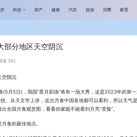
经济
科技
房产
健康
汽车
旅游
消费
教育
大部分地区天空阴沉
阅读 362
天空阴沉
场进入恢复发展快车道 向“新”而
助力全谷物民族品牌高质量发展 燕
生机
“读懂中国”国际会议
(5月5日)，我国“星月剧场”将有一场大秀，这是2023年的第一
特技。从天文学上讲，这次月食中国各地都可以看到，所以天气
出全国月食观赏图，看看你家能不能看到月亮“变脸”。
赏月食的最佳地点。