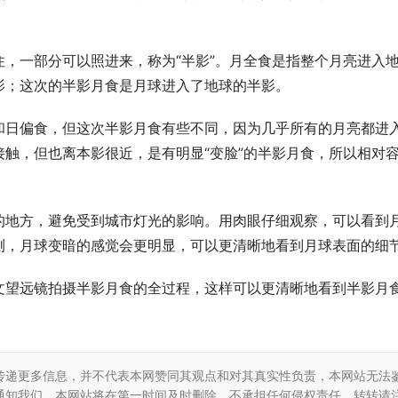
，一部分可以照进来，称为“半影”。月全食是指整个月亮进入
影；这次的半影月食是月球进入了地球的半影。
和日偏食，但这次半影月食有些不同，因为几乎所有的月亮都进
触，但也离本影很近，是有明显“变脸”的半影月食，所以相对
的地方，避免受到城市灯光的影响。用肉眼仔细观察，可以看到
测，月球变暗的感觉会更明显，可以更清晰地看到月球表面的细
文望远镜拍摄半影月食的全过程，这样可以更清晰地看到半影月
传递更多信息，并不代表本网赞同其观点和对其真实性负责，本网站无法
通知我们，本网站将在第一时间及时删除，不承担任何侵权责任。转转请