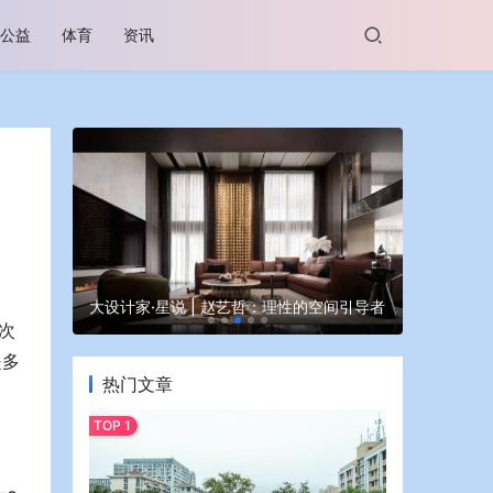
公益
体育
资讯
谷坊亮相
大设计家·星说 | 赵艺哲：理性的空间引导者
蒙牛亮相大
次
是多
热门文章