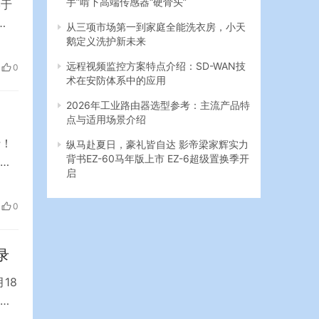
终于
从三项市场第一到家庭全能洗衣房，小天
鹅定义洗护新未来
乐
远程视频监控方案特点介绍：SD-WAN技
0
术在安防体系中的应用
2026年工业路由器选型参考：主流产品特
点与适用场景介绍
行！
纵马赴夏日，豪礼皆自达 影帝梁家辉实力
背书EZ-60马年版上市 EZ-6超级置换季开
举
启
，
了
0
一）
录
18
至目
灾