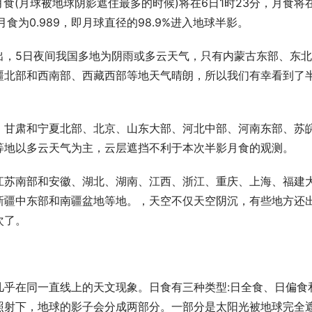
月食(月球被地球阴影遮住最多的时候)将在6日1时23分，月食将
为0.989，即月球直径的98.9%进入地球半影。
出，5日夜间我国多地为阴雨或多云天气，只有内蒙古东部、东
疆北部和西南部、西藏西部等地天气晴朗，所以我们有幸看到了
、甘肃和宁夏北部、北京、山东大部、河北中部、河南东部、苏
等地以多云天气为主，云层遮挡不利于本次半影月食的观测。
江苏南部和安徽、湖北、湖南、江西、浙江、重庆、上海、福建
新疆中东部和南疆盆地等地。，天空不仅天空阴沉，有些地方还
次了。
几乎在同一直线上的天文现象。日食有三种类型:日全食、日偏食
照射下，地球的影子会分成两部分。一部分是太阳光被地球完全