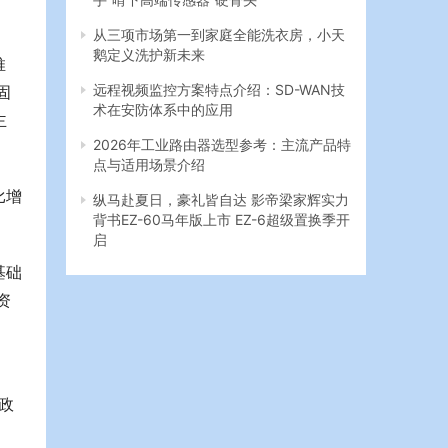
从三项市场第一到家庭全能洗衣房，小天
鹅定义洗护新未来
推
远程视频监控方案特点介绍：SD-WAN技
固
术在安防体系中的应用
主
2026年工业路由器选型参考：主流产品特
点与适用场景介绍
比增
纵马赴夏日，豪礼皆自达 影帝梁家辉实力
背书EZ-60马年版上市 EZ-6超级置换季开
启
基础
资
性政