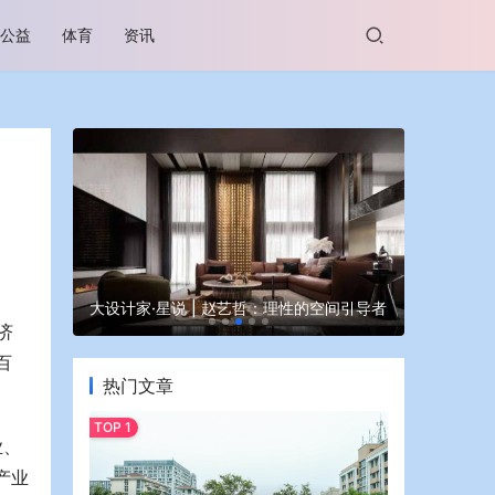
公益
体育
资讯
谷坊亮相
大设计家·星说 | 赵艺哲：理性的空间引导者
蒙牛亮相大
济
百
热门文章
业、
产业