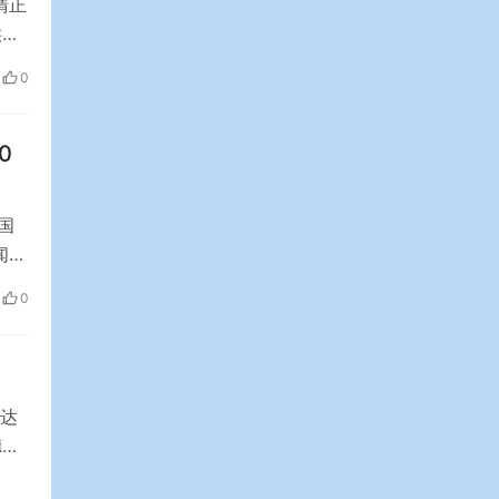
清正
供
存。
0
南
来
0
国
闻发
航
0
中国
将达
德未
，