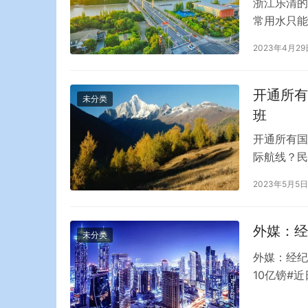
浙江乐清的
常用水只能
水。据统计
2023年4月29
乐清是一座
为海洋平原
自于从…
开通所有
未分类
班
开通所有国
际航线？民
布会，介绍
2023年5月5日
空公司每周
全面开通国
行…
外媒：经
未分类
外媒：经纪
10亿镑#
来发展的预