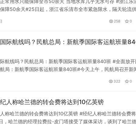
正常用水只能保障全市50余天 当地水库几乎无水可存 #浙江乐
保障50余天#25日起，浙江省乐清市全市紧急限水，隔天轮流
，目前全市正常供水只能保障55天左右，当地水库几乎无水可
日
258
0
“七山两水一田”的城市，位于浙江东南沿海，西北为雁荡山，东
，地势由西北向东南倾斜。通常情况下，乐清市三分之二的供水
国际航线吗？民航总局：新航季国际客运航班量84
际航线吗？民航总局：新航季国际客运航班量840班 #全面放开
航局：新航季国际客运航班量840班#今天上午，民航局召开新
新航季国际航班恢复情况，称从10月30日起，5个月内，国内外
322
0
安排840个国际客运航班。此前网上传言称：“自10月30日起，
际航线。目前全国各大国际航空公司的航线恢复准备工作正在进
纪人称哈兰德的转会费将达到10亿英镑
人称哈兰德的转会费将达到10亿英镑 #经纪人称哈兰德转会费
近日，哈兰德的经理拉费拉-皮门塔接受了媒体采访，谈到了哈兰
测。 “如果把他的竞技水平、竞技价值、商业价值全部加在一起