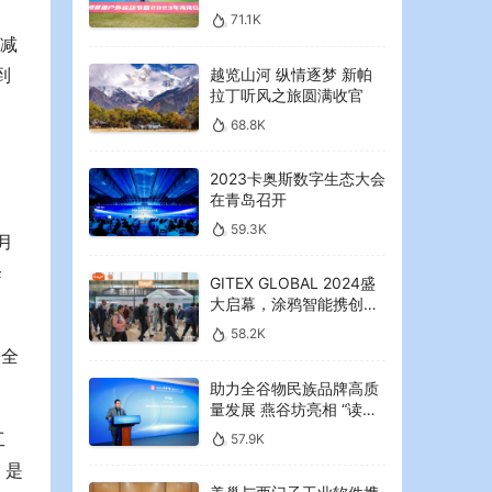
2023年海湾红叶节启幕
71.1K
响减
到
越览山河 纵情逐梦 新帕
拉丁听风之旅圆满收官
68.8K
2023卡奥斯数字生态大会
在青岛召开
59.3K
月
降
GITEX GLOBAL 2024盛
大启幕，涂鸦智能携创新
AI解决方案引领中东可持
58.2K
续未来
份全
助力全谷物民族品牌高质
量发展 燕谷坊亮相 “读懂
中国”国际会议
工
57.9K
，是