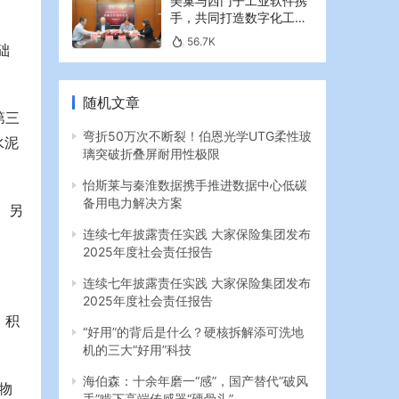
美巢与西门子工业软件携
手，共同打造数字化工业
新篇章
56.7K
础
随机文章
第三
弯折50万次不断裂！伯恩光学UTG柔性玻
水泥
璃突破折叠屏耐用性极限
怡斯莱与秦淮数据携手推进数据中心低碳
备用电力解决方案
 另
连续七年披露责任实践 大家保险集团发布
2025年度社会责任报告
连续七年披露责任实践 大家保险集团发布
2025年度社会责任报告
，积
“好用”的背后是什么？硬核拆解添可洗地
机的三大“好用”科技
海伯森：十余年磨一“感”，国产替代“破风
物
手”啃下高端传感器“硬骨头”