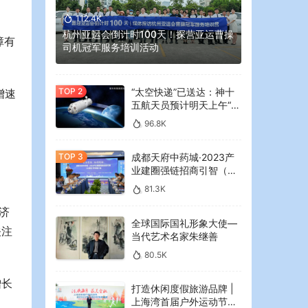
112.4K
杭州亚运会倒计时100天！探营亚运曹操
障有
司机冠军服务培训活动
“太空快递”已送达：神十
增速
五航天员预计明天上午“拆
快递”
96.8K
成都天府中药城·2023产
业建圈强链招商引智（大
湾区）专场推介会在广州
81.3K
举行
济
全球国际国礼形象大使—
关注
当代艺术名家朱继善
80.5K
增长
打造休闲度假旅游品牌 |
上海湾首届户外运动节暨