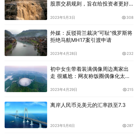
股票交易规则，旨在给投资者更好
的价格
2023年5月3日
308
外媒：反驳荷兰裁决“可耻”俄罗斯将
拒绝马航MH17案引渡申请
2023年4月28日
232
初中女生带着装满偶像周边离家出
走 很尴尬：网友称饭圈偶像化太可
怕了
2023年4月29日
215
离岸人民币兑美元的汇率跌至7.3
2023年5月6日
287