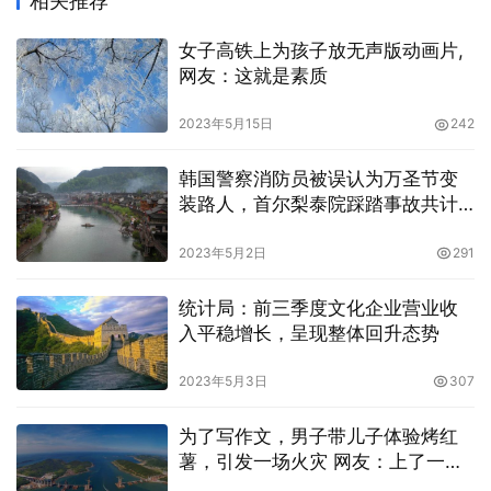
相关推荐
女子高铁上为孩子放无声版动画片,
网友：这就是素质
2023年5月15日
242
韩国警察消防员被误认为万圣节变
装路人，首尔梨泰院踩踏事故共计
303人伤亡
2023年5月2日
291
统计局：前三季度文化企业营业收
入平稳增长，呈现整体回升态势
2023年5月3日
307
为了写作文，男子带儿子体验烤红
薯，引发一场火灾 网友：上了一堂
生动的消防安全课