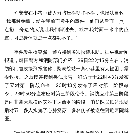
许安安在小巷中被人群挤压得动弹不得，也没法自救：
“我那种绝望，就在我前面发生的事件，他们从后面一点一
点撤，旁边的人说让我们踩过去。就在我前面一米半的位
置，可是身体就是一点都动不了。”
事件发生得突然，警方接到多次报警求助。据央视新闻
报道，韩国警方和消防部门介绍，29日22时15分左右，消
防部门首次接到报警称，梨泰院站一条小巷里有人被困，需
要救援。之后接连接到类似报告，消防厅于22时43分发布
了应对第一阶段命令，23时13分发布了应对第二阶段命
令，23时50分发布应对第三阶段命令。消防应对第三阶段
是向非常大规模的灾难下达命令的阶段。消防队员抵达现场
后对五十多人实施了心肺复苏，多名伤者被送往附近医院就
医。
“一堆警察出现在我们前面，拽前面倒的人，一个也没