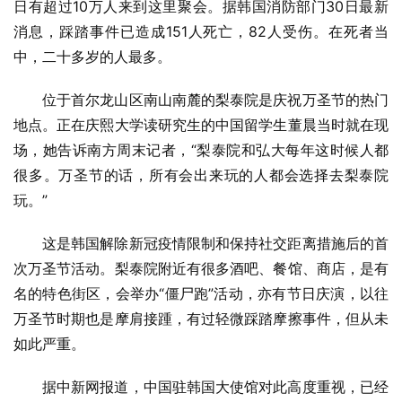
日有超过10万人来到这里聚会。据韩国消防部门30日最新
消息，踩踏事件已造成151人死亡，82人受伤。在死者当
中，二十多岁的人最多。
位于首尔龙山区南山南麓的梨泰院是庆祝万圣节的热门
地点。正在庆熙大学读研究生的中国留学生董晨当时就在现
场，她告诉南方周末记者，“梨泰院和弘大每年这时候人都
很多。万圣节的话，所有会出来玩的人都会选择去梨泰院
玩。”
这是韩国解除新冠疫情限制和保持社交距离措施后的首
次万圣节活动。梨泰院附近有很多酒吧、餐馆、商店，是有
名的特色街区，会举办“僵尸跑”活动，亦有节日庆演，以往
万圣节时期也是摩肩接踵，有过轻微踩踏摩擦事件，但从未
如此严重。
据中新网报道，中国驻韩国大使馆对此高度重视，已经