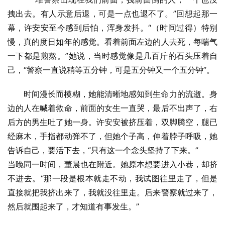
拽出去。有人示意后退，可是一点也退不了。”回想起那一
幕，许安安至今感到后怕，浑身发抖。“（时间过得）特别
慢，真的度日如年的感觉。看着前面左边的人去死，每喘气
一下都是煎熬。”她说，当时感觉像是几百斤的石头压着自
己，“警察一直说稍等五分钟，可是五分钟又一个五分钟”。
时间漫长而模糊，她能清晰地感知到生命力的流逝。身
边的人在喊着救命，前面的女生一直哭，最后不出声了，右
后方的男生吐了她一身。许安安被挤压着，双脚腾空，腿已
经麻木，手指都动弹不了，但她个子高，伸着脖子呼吸，她
告诉自己，要活下去，“只有这一个念头坚持了下来。”
当晚同一时间，董晨也在附近。她原本想要进入小巷，却挤
不进去。“那一段是根本就走不动，我试图往里走了，但是
直接就把我挤出来了，我就没往里走。后来警察就过来了，
然后就围起来了，才知道有事发生。”