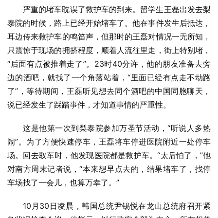
严重的堵车耽误了救护车的到来。留学生王磊出发去梨
泰院的时候，路上已经开始堵车了。他在事件发生后抵达，
耳边传来救护车的鸣笛声，但那时的王磊对情况一无所知，
只震惊于现场的拥挤程度，顺着人流往里走，街上特别堵，
“后面有点被推着走了”。23时40分许，他的朋友准备去旁
边的酒吧，就找了一个角落站着，“里面已经有点走不动路
了”，等待期间，王磊听见想去同个酒吧的中国同胞聊天，
说已经发生了踩踏事件，才知道事情的严重性。
这是他第一次到梨泰院参加万圣节活动，“听说人多热
闹”。为了方便快速停车，王磊将车停进医院附近一处停车
场。回去取车时，他发现医院都是救护车。“太后怕了，”他
对南方周末记者说，“本来想早点去的，结果堵车了，找停
车场找了一会儿，也算万幸了。”
10月30日凌晨，韩国总统尹锡悦在龙山总统府召开紧