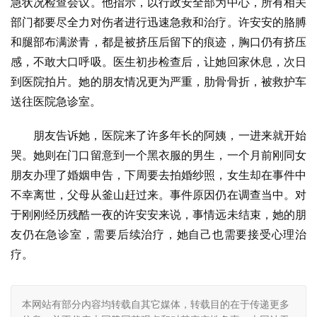
急状况检查会议。他指示，以行政安全部为中心，所有相关
部门都要尽全力对伤者进行迅速急救和治疗。许安安的胳膊
和腿部布满淤青，都是被挤压后留下的痕迹，胸口仍有挤压
感，不敢大口呼吸。医生初步检查后，让她回家休息，次日
到医院拍片。她的朋友情况更为严重，肋骨骨折，被救护车
送往医院急诊室。
朋友告诉她，医院来了许多年长的阿姨，一进来就开始
哭。她则在门口留意到一个黑衣服的男生，一个月前刚同女
朋友办理了婚姻申告，下周要去拍婚纱照，女生却在事件中
不幸离世，父母从釜山赶过来。事件原因仍在调查当中。对
于刚刚经历残酷一夜的许安安来说，事情远未结束，她的朋
友仍在急诊室，需要后续治疗，她自己也需要接受心理治
疗。
本网站有部分内容均转载自其它媒体，转载目的在于传递更多