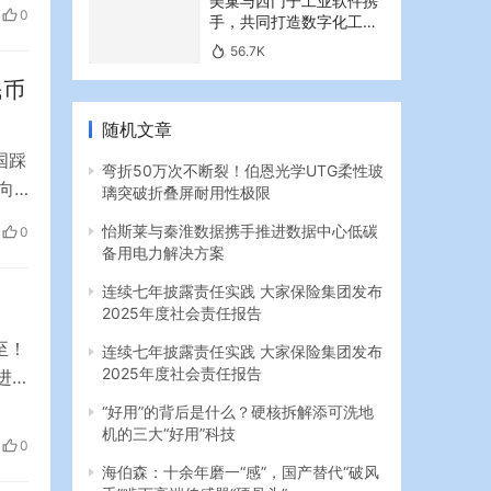
美巢与西门子工业软件携
0
手，共同打造数字化工业
辅戈
新篇章
56.7K
民币
随机文章
国踩
弯折50万次不断裂！伯恩光学UTG柔性玻
向
璃突破折叠屏耐用性极限
怡斯莱与秦淮数据携手推进数据中心低碳
0
00
备用电力解决方案
连续七年披露责任实践 大家保险集团发布
2025年度社会责任报告
至！
连续七年披露责任实践 大家保险集团发布
2025年度社会责任报告
进
投
“好用”的背后是什么？硬核拆解添可洗地
机的三大“好用”科技
前很
0
海伯森：十余年磨一“感”，国产替代“破风
手”啃下高端传感器“硬骨头”