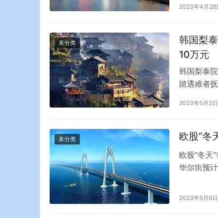
报道称，乌
2023年4月28
Gavri
斯托迈耶被
韩国梨泰
未分类
10万元
韩国梨泰院
踏遇难者抚
梨泰院踩踏
2023年5月2日
中，遇难者
万韩元(约合
欧股“冬
未分类
欧股“冬天
华尔街预计
入冬季——
资者恐怕很
2023年5月6日
难回调。 过