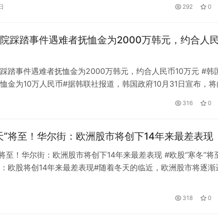
克兰安东诺夫飞机厂总经理叶夫根尼·加夫里洛夫(Yevgeny
日
292
0
lov)表示，该公司已经开始建造新的安-225飞机，以取代2月份在基
摧毁的飞机。 据透露，目前施工已完成30%。加…
院踩踏事件遇难者抚恤金为2000万韩元，约合人
踩踏事件遇难者抚恤金为2000万韩元，约合人民币10万元 #韩
恤金为10万人民币#据韩联社报道，韩国政府10月31日宣布，将
事故遇难者家属支付抚恤金和丧葬费，并提供遗体运送费用。其
316
0
家属抚恤金为2000万韩元(约合人民币10.2万元)，丧葬费高达15
人民币7.7万元)。伤者还可获得500万至1000…
天”将至！华尔街：欧洲股市将创下14年来最差表现
”将至！华尔街：欧洲股市将创下14年来最差表现 #欧股“寒冬”将
：欧股将创14年来最差表现#随着冬天的临近，欧洲股市将逐渐
而根据华尔街许多策略师的预期，今年欧洲股市将会特别低迷。
难指望前几年的“圣诞老人行情”来挽救欧股的下跌。 欧股年底
318
0
去一个月，包括高盛(325.1，0.00，0.00%)和美国…