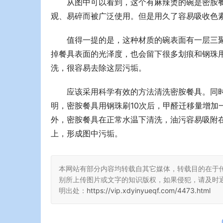
从图中可以看到，这个有麻辣烫的碗是密胺
观、易碎而被广泛使用。但是用久了容易吸收色素
值得一提的是，这种材质的碗表面有一层三
掉餐具表面的光泽度，也会留下很多划痕和钢珠
洗，很容易去除这层污垢。
应该采用科学有效的方法清洗密胺餐具。同时
明，密胺餐具用钢珠刷10次后，甲醛迁移量增加
外，密胺餐具在正常水温下清洗，油污容易吸附
上，形成图中污垢。
本网站有部分内容均转载自其它媒体，转载目的在于
别所上传图片或文字的知识版权，如果侵犯，请及时
明出处：
https://vip.xdyinyueqf.com/4473.html