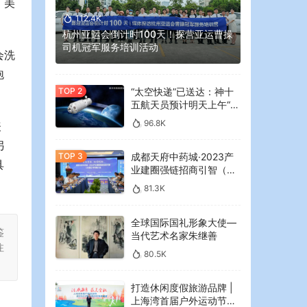
、美
112.4K
杭州亚运会倒计时100天！探营亚运曹操
司机冠军服务培训活动
会洗
泡
“太空快递”已送达：神十
五航天员预计明天上午“拆
快递”
96.8K
表
另
成都天府中药城·2023产
具
业建圈强链招商引智（大
湾区）专场推介会在广州
81.3K
举行
全球国际国礼形象大使—
鉴
当代艺术名家朱继善
注
80.5K
打造休闲度假旅游品牌 |
上海湾首届户外运动节暨