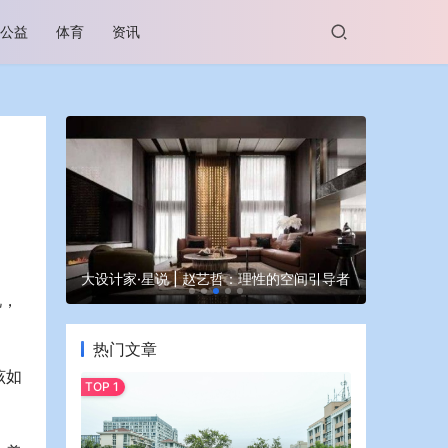
公益
体育
资讯
谷坊亮相
大设计家·星说 | 赵艺哲：理性的空间引导者
蒙牛亮相大
说，
热门文章
该如