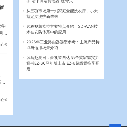
通
从三项市场第一到家庭全能洗衣房，小天
鹅定义洗护新未来
校学
远程视频监控方案特点介绍：SD-WAN技
术在安防体系中的应用
月4
0及
2026年工业路由器选型参考：主流产品特
0
点与适用场景介绍
相关
此
纵马赴夏日，豪礼皆自达 影帝梁家辉实力
背书EZ-60马年版上市 EZ-6超级置换季开
启
，
据了
其
技
0
无级