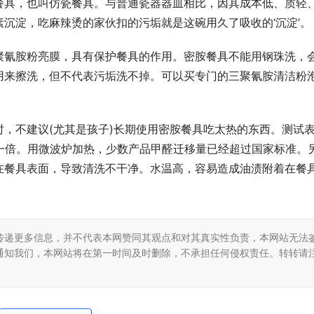
餐具，也叫仿瓷餐具。与普通瓷器器皿相比，因其成本低、质轻
沉淀，吃麻辣烫的家伙扣的污垢就是这碗用久了吸收的‘沉淀’。
聚氰胺粉亮膜，具有保护餐具的作用。密胺餐具不能用钢珠洗，
用来擦洗，但不代表污垢洗不掉。可以买专门的三聚氰胺清洁粉
，不建议(尤其是孩子)长期使用密胺餐具吃太热的东西。测试
一倍。用微波炉加热，少数产品甲醛迁移量已经超过国家标准。
在餐具表面，导致清洗不干净。水温高，容易造成油渍附着在餐
传递更多信息，并不代表本网赞同其观点和对其真实性负责，本网站无法
通知我们，本网站将在第一时间及时删除，不承担任何侵权责任。转转请