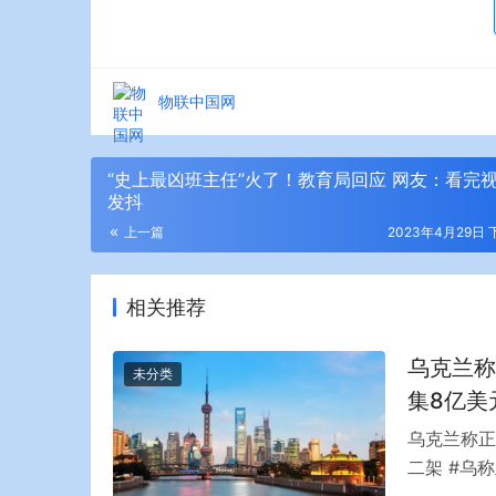
物联中国网
“史上最凶班主任”火了！教育局回应 网友：看完
发抖
上一篇
2023年4月29日 下
相关推荐
乌克兰称
未分类
集8亿美
乌克兰称正
二架 #乌