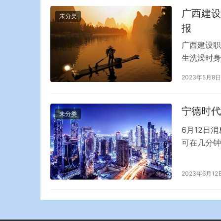
广西建设
未分类
报
广西建设职
生洗澡时身
日晚22时
2023年5月8日
时抢救无效
部门进一步
事…
宁德时代
未分类
6月12日
可在几分钟
解，骐骥换
中，骐骥换
2023年6月12
术，CTP
调节技术…