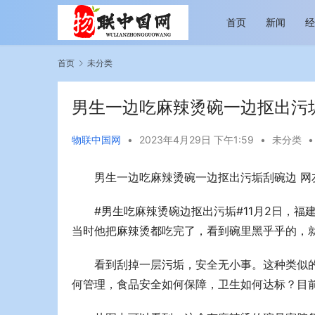
首页
新闻
首页
未分类
男生一边吃麻辣烫碗一边抠出污
物联中国网
•
2023年4月29日 下午1:59
•
未分类
•
男生一边吃麻辣烫碗一边抠出污垢刮碗边 网
越览山河 纵情逐梦 新帕拉丁听风之旅即日
今年旅游市
启程
行展现蓬勃
#男生吃麻辣烫碗边抠出污垢#11月2日，
当时他把麻辣烫都吃完了，看到碗里黑乎乎的，
看到刮掉一层污垢，安全无小事。这种类似
何管理，食品安全如何保障，卫生如何达标？目