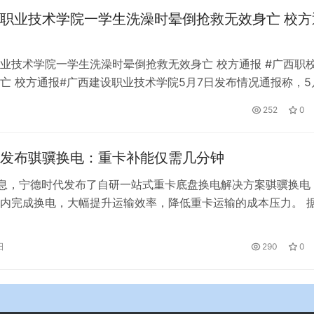
职业技术学院一学生洗澡时晕倒抢救无效身亡 校方
业技术学院一学生洗澡时晕倒抢救无效身亡 校方通报 #广西职
亡 校方通报#广西建设职业技术学院5月7日发布情况通报称，5
20分许，该校一学生岑某某在学校宿舍卫生间洗澡时晕倒，经12
252
0
死亡。 目前警方已初步排除案件可能，某同学的确切死因还需
确定。 该生的突然离世，让学校深感悲痛和惋惜。学校领导对
发布骐骥换电：重卡补能仅需几分钟
消息，宁德时代发布了自研一站式重卡底盘换电解决方案骐骥换电
内完成换电，大幅提升运输效率，降低重卡运输的成本压力。 
电一站式解决方案包含骐骥换电块、骐骥换电站、骐骥云平台。
电块基于宁德时代第三代磷酸铁锂化学体系，同时采用无热扩散
日
290
0
成组技术，电池使用寿命超过15000次。 骐骥换电站采用自适应