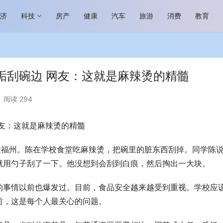
经济
科技
房产
健康
汽车
旅游
消费
教育
垢刮碗边 网友：这就是麻辣烫的精髓
阅读 294
友：这就是麻辣烫的精髓
场进入恢复发展快车道 向“新”而
助力全谷物民族品牌高质量发展 燕
生机
“读懂中国”国际会议
福建福州。陈在学校食堂吃麻辣烫，把碗里的脏东西刮掉。同学陈
就用勺子刮了一下。他没想到会刮到白痕，然后掏出一大块。
的事情以前也爆发过。目前，食品安全越来越受到重视。学校应
前，这是每个人最关心的问题。