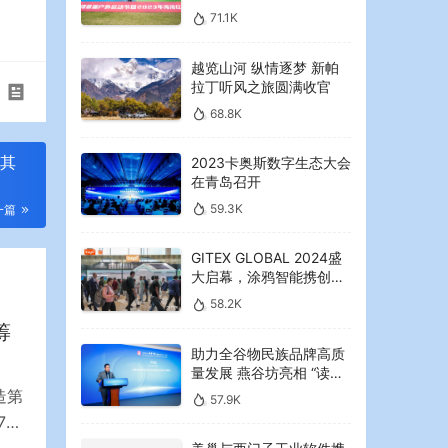
2023年海湾红叶节启幕
71.1K
越览山河 纵情逐梦 新帕
拉丁听风之旅圆满收官
68.8K
，其
2023卡奥斯数字生态大会
在青岛召开
59.3K
一篇
GITEX GLOBAL 2024盛
大启幕，涂鸦智能携创新
AI解决方案引领中东可持
58.2K
续未来
筹
助力全谷物民族品牌高质
量发展 燕谷坊亮相 “读懂
中国”国际会议
造第
57.9K
7日