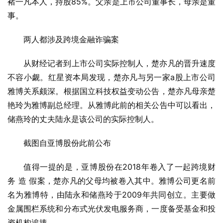
褚一凡本人，持股85%。父亲是上市公司董事长，母亲是董
事。
两人都涉及跨境金融诈骗案
从财经记者到上市公司实际控制人，楚亦凡的晋升速度
不容小觑。红星资本局发现，楚亦凡与另一家a股上市公司
雅博关系颇深。根据国立科技权益变动公告，楚亦凡母亲楚
艳玲为雅博副总经理。从雅博此前的相关公告中可以看出，
储燕玲的丈夫陆永是该公司的实际控制人。
截图自亚博股份此前公布
值得一提的是，亚博股份在2018年卷入了一起跨境财
务 造 假案，楚亦凡的父母均被卷入其中。雅博公司更名前
名为雅博特，由陆永和储燕玲于2009年共同创立。主要做
金属围栏系统和分布式光伏发电服务商，一度备受基金和投
资机构追捧。