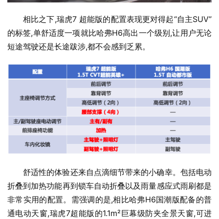
相比之下,瑞虎7 超能版的配置表现更对得起“自主SUV”
的标签,单舒适度一项就比哈弗H6高出一个级别,让用户无论
短途驾驶还是长途跋涉,都不会感到乏累。
舒适性的体验还来自点滴细节带来的小确幸。包括电动
折叠到加热功能再到锁车自动折叠以及雨量感应式雨刷都是
非常实用的配置。需强调的是,相比哈弗H6国潮版配备的普
通电动天窗,瑞虎7超能版的1.1m²巨幕级防夹全景天窗,可进