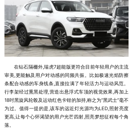
在钻石隔栅外,瑞虎7超能版更符合目前年轻用户的主流
审美,更能触及用户对动感的同频共振。比如极速光焰防擦
条配合动感的车身线条,直接拉满了年轻活力与运动风范。
行李架经过熏黑处理,营造出悬浮式车顶的视觉效果,再加上
18吋黑旋风轮毂及运动红色卡钳的加持,称之为“黑武士”毫不
为过。值得一提的是,该车的远近灯光源均为LED,照射亮度
更高,让每个心怀渴望的用户光芒四射,照亮梦想征程每个角
落。