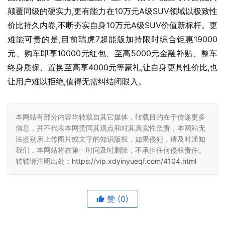
颠覆同级的硬实力,更有能力在10万元A级SUV领域以极致性
价比持久内卷,不断夯实自身10万元A级SUV价值新标杆。更
难能可贵的是,目前瑞虎7超能版加持限时综合钜惠19000
元、购车即享10000元红包、至高5000元金融补贴、整车
终身质保、置换至高享4000元等豪礼,让自身更具性价比,也
让用户难以拒绝,值得无需纠结闭眼入。
本网站有部分内容均转载自其它媒体，转载目的在于传递更多
信息，并不代表本网赞同其观点和对其真实性负责，本网站无
法鉴别所上传图片或文字的知识版权，如果侵犯，请及时通知
我们，本网站将在第一时间及时删除，不承担任何侵权责任。
转转请注明出处：
https://vip.xdyinyueqf.com/4104.html
赞
(0)