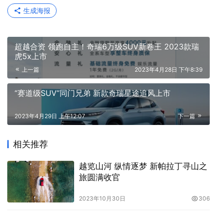
生成海报
超越合资 领跑自主！奇瑞6万级SUV新卷王 2023款瑞
虎5x上市
上一篇
2023年4月28日 下午8:39
“赛道级SUV”同门兄弟 新款奇瑞星途追风上市
2023年4月29日 上午12:07
下一篇
相关推荐
越览山河 纵情逐梦 新帕拉丁寻山之
旅圆满收官
2023年10月30日
306