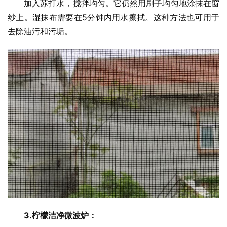
加入苏打水，搅拌均匀。它仍然用刷子均匀地涂抹在窗
纱上。湿抹布需要在5分钟内用水擦拭。这种方法也可用于
去除油污和污垢。
3.柠檬
洁净微波炉：