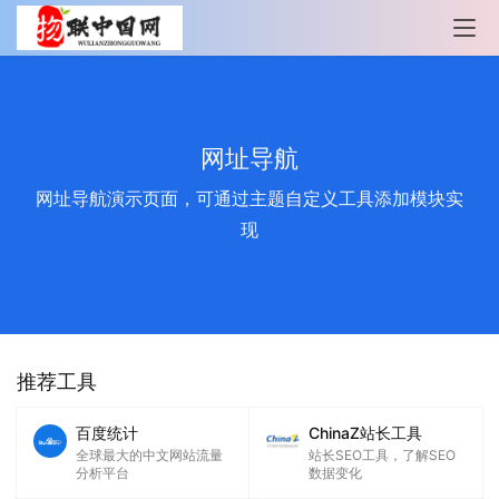
网址导航
网址导航演示页面，可通过主题自定义工具添加模块实
现
推荐工具
百度统计
ChinaZ站长工具
全球最大的中文网站流量
站长SEO工具，了解SEO
分析平台
数据变化