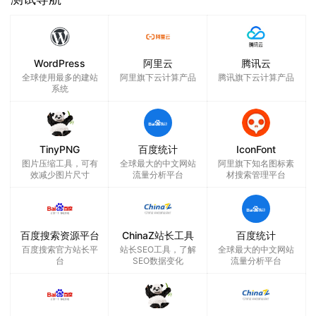
WordPress
阿里云
腾讯云
全球使用最多的建站
阿里旗下云计算产品
腾讯旗下云计算产品
系统
TinyPNG
百度统计
IconFont
图片压缩工具，可有
全球最大的中文网站
阿里旗下知名图标素
效减少图片尺寸
流量分析平台
材搜索管理平台
百度搜索资源平台
ChinaZ站长工具
百度统计
百度搜索官方站长平
站长SEO工具，了解
全球最大的中文网站
台
SEO数据变化
流量分析平台